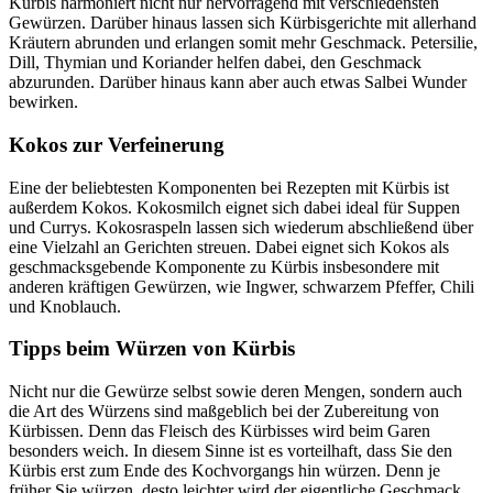
Kürbis harmoniert nicht nur hervorragend mit verschiedensten
Gewürzen. Darüber hinaus lassen sich Kürbisgerichte mit allerhand
Kräutern abrunden und erlangen somit mehr Geschmack. Petersilie,
Dill, Thymian und Koriander helfen dabei, den Geschmack
abzurunden. Darüber hinaus kann aber auch etwas Salbei Wunder
bewirken.
Kokos zur Verfeinerung
Eine der beliebtesten Komponenten bei Rezepten mit Kürbis ist
außerdem Kokos. Kokosmilch eignet sich dabei ideal für Suppen
und Currys. Kokosraspeln lassen sich wiederum abschließend über
eine Vielzahl an Gerichten streuen. Dabei eignet sich Kokos als
geschmacksgebende Komponente zu Kürbis insbesondere mit
anderen kräftigen Gewürzen, wie Ingwer, schwarzem Pfeffer, Chili
und Knoblauch.
Tipps beim Würzen von Kürbis
Nicht nur die Gewürze selbst sowie deren Mengen, sondern auch
die Art des Würzens sind maßgeblich bei der Zubereitung von
Kürbissen. Denn das Fleisch des Kürbisses wird beim Garen
besonders weich. In diesem Sinne ist es vorteilhaft, dass Sie den
Kürbis erst zum Ende des Kochvorgangs hin würzen. Denn je
früher Sie würzen, desto leichter wird der eigentliche Geschmack