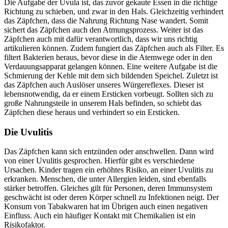
Die Aufgabe der Uvula ist, das zuvor gekaute Essen in die richtige
Richtung zu schieben, und zwar in den Hals. Gleichzeitig verhindert
das Zäpfchen, dass die Nahrung Richtung Nase wandert. Somit
sichert das Zäpfchen auch den Atmungsprozess. Weiter ist das
Zäpfchen auch mit dafür verantwortlich, dass wir uns richtig
artikulieren können. Zudem fungiert das Zäpfchen auch als Filter. Es
filtert Bakterien heraus, bevor diese in die Atemwege oder in den
Verdauungsapparat gelangen können. Eine weitere Aufgabe ist die
Schmierung der Kehle mit dem sich bildenden Speichel. Zuletzt ist
das Zäpfchen auch Auslöser unseres Würgereflexes. Dieser ist
lebensnotwendig, da er einem Ersticken vorbeugt. Sollten sich zu
große Nahrungsteile in unserem Hals befinden, so schiebt das
Zäpfchen diese heraus und verhindert so ein Ersticken.
Die Uvulitis
Das Zäpfchen kann sich entzünden oder anschwellen. Dann wird
von einer Uvulitis gesprochen. Hierfür gibt es verschiedene
Ursachen. Kinder tragen ein erhöhtes Risiko, an einer Uvulitis zu
erkranken. Menschen, die unter Allergien leiden, sind ebenfalls
stärker betroffen. Gleiches gilt für Personen, deren Immunsystem
geschwächt ist oder deren Körper schnell zu Infektionen neigt. Der
Konsum von Tabakwaren hat im Übrigen auch einen negativen
Einfluss. Auch ein häufiger Kontakt mit Chemikalien ist ein
Risikofaktor.