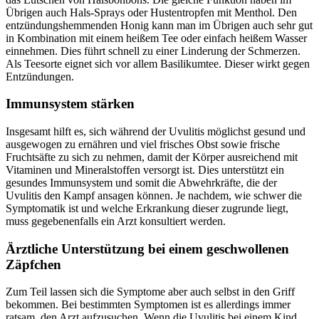
Übrigen auch Hals-Sprays oder Hustentropfen mit Menthol. Den
entzündungshemmenden Honig kann man im Übrigen auch sehr gut
in Kombination mit einem heißem Tee oder einfach heißem Wasser
einnehmen. Dies führt schnell zu einer Linderung der Schmerzen.
Als Teesorte eignet sich vor allem Basilikumtee. Dieser wirkt gegen
Entzündungen.
Immunsystem stärken
Insgesamt hilft es, sich während der Uvulitis möglichst gesund und
ausgewogen zu ernähren und viel frisches Obst sowie frische
Fruchtsäfte zu sich zu nehmen, damit der Körper ausreichend mit
Vitaminen und Mineralstoffen versorgt ist. Dies unterstützt ein
gesundes Immunsystem und somit die Abwehrkräfte, die der
Uvulitis den Kampf ansagen können. Je nachdem, wie schwer die
Symptomatik ist und welche Erkrankung dieser zugrunde liegt,
muss gegebenenfalls ein Arzt konsultiert werden.
Ärztliche Unterstützung bei einem geschwollenen
Zäpfchen
Zum Teil lassen sich die Symptome aber auch selbst in den Griff
bekommen. Bei bestimmten Symptomen ist es allerdings immer
ratsam, den Arzt aufzusuchen. Wenn die Uvulitis bei einem Kind