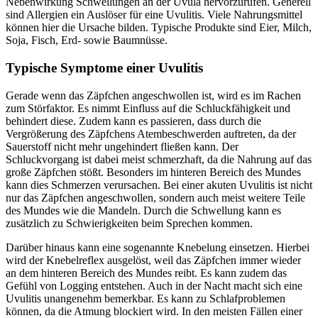
Nebenwirkung Schwellungen an der Uvula hervorzurufen. Generell
sind Allergien ein Auslöser für eine Uvulitis. Viele Nahrungsmittel
können hier die Ursache bilden. Typische Produkte sind Eier, Milch,
Soja, Fisch, Erd- sowie Baumnüsse.
Typische Symptome einer Uvulitis
Gerade wenn das Zäpfchen angeschwollen ist, wird es im Rachen
zum Störfaktor. Es nimmt Einfluss auf die Schluckfähigkeit und
behindert diese. Zudem kann es passieren, dass durch die
Vergrößerung des Zäpfchens Atembeschwerden auftreten, da der
Sauerstoff nicht mehr ungehindert fließen kann. Der
Schluckvorgang ist dabei meist schmerzhaft, da die Nahrung auf das
große Zäpfchen stößt. Besonders im hinteren Bereich des Mundes
kann dies Schmerzen verursachen. Bei einer akuten Uvulitis ist nicht
nur das Zäpfchen angeschwollen, sondern auch meist weitere Teile
des Mundes wie die Mandeln. Durch die Schwellung kann es
zusätzlich zu Schwierigkeiten beim Sprechen kommen.
Darüber hinaus kann eine sogenannte Knebelung einsetzen. Hierbei
wird der Knebelreflex ausgelöst, weil das Zäpfchen immer wieder
an dem hinteren Bereich des Mundes reibt. Es kann zudem das
Gefühl von Logging entstehen. Auch in der Nacht macht sich eine
Uvulitis unangenehm bemerkbar. Es kann zu Schlafproblemen
können, da die Atmung blockiert wird. In den meisten Fällen einer