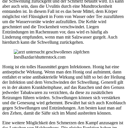
die Schwellung zurückgeht und der Schmerz betäubt wird. Es kann
aber auch sein, dass die Uvulitis durch eine Mundtrockenheit
entstanden ist. In diesem Fall ist es das beste Mittel, dem Körper
möglichst viel Flüssigkeit in Form von Wasser oder Tee zuzuführen
um die Wasservorräte wieder aufzufüllen. Die Kehle wird
geschmiert und die Trockenheit verschwindet. Liegen
Entzündungen im Rachenraum vor, dass wird es häufig als
Linderung empfunden, wenn man mit Salzwasser gurgelt. Auch
hierdurch kann die Schwellung zurückgehen.
InesBazdar/shutterstock.com
Honig ist ein tolles Hausmittel gegen Infektionen. Honig hat eine
antiseptische Wirkung. Wenn man den Honig oral aufnimmt, dann
entfaltet er seine antibakterielle Wirkung und hilft so bei der Heilung
der Infektion und dem Verschwinden der Schwellung. Generell gilt
es in der akuten Krankheitsphase, auf das Rauchen und den Genuss
jedweder Tabakwaren zu verzichten, da diese zu zusätzlichen
Reizungen führen würden. Schwellungen können sich verstärken
und die Genesung wird gehemmt. Bewährt hat sich auch Knoblauch
gegen Schwellungen und Entzündungen. Am besten kaut man auf
den Zehen, damit die Säfte sich im Mund ausbreiten können.
Eine weitere Möglichkeit den Schmerzen den Kampf anzusagen ist
das Lutschen von Halsbonbons. Die gleiche Funktion haben im