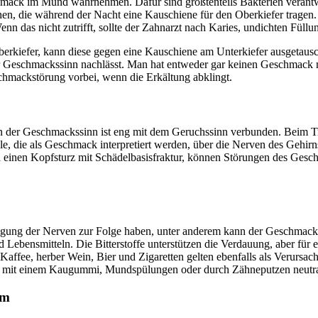
schmack im Mund wahrnehmen. Dafür sind größtenteils Bakterien verant
schen, die während der Nacht eine Kauschiene für den Oberkiefer trag
n das nicht zutrifft, sollte der Zahnarzt nach Karies, undichten Fü
rkiefer, kann diese gegen eine Kauschiene am Unterkiefer ausgetausch
 der Geschmackssinn nachlässt. Man hat entweder gar keinen Geschmack
hmackstörung vorbei, wenn die Erkältung abklingt.
nn der Geschmackssinn ist eng mit dem Geruchssinn verbunden. Beim Tr
e, die als Geschmack interpretiert werden, über die Nerven des Gehir
h einen Kopfsturz mit Schädelbasisfraktur, können Störungen des Gesch
ung der Nerven zur Folge haben, unter anderem kann der Geschmackss
Lebensmitteln. Die Bitterstoffe unterstützen die Verdauung, aber für e
r Kaffee, herber Wein, Bier und Zigaretten gelten ebenfalls als Verur
n mit einem Kaugummi, Mundspülungen oder durch Zähneputzen neutral
um