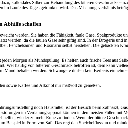
dazu, kolloidales Silber zur Behandlung des bitteren Geschmacks ein
 im Laufe des Tages getrunken wird. Das Mischungsverhältnis beträgt i
 Abhilfe schaffen
weicht werden. Sie haben die Fähigkeit, faule Gase, Spaltprodukte un
ätzt werden, da die faulen Gase sehr giftig sind. In der Drogerie und
Salbei, Fenchelsamen und Rosmarin selbst herstellen. Die gehackten K
nt jeden Morgen als Mundspülung. Es helfen auch frische Tees aus Sal
mt. Wer häufig von bitterem Geschmack betroffen ist, dem kann vielleic
 im Mund behalten werden. Schwangere dürfen kein Berberis einnehmen
iden sowie Kaffee und Alkohol nur maßvoll zu genießen.
hrungsumstellung noch Hausmittel, ist der Besuch beim Zahnarzt, Ga
nsstörungen im Verdauungsapparat können in den meisten Fällen mit Me
abei helfen, wieder zu mehr Ruhe zu finden. Wenn der bittere Geschma
, zum Beispiel in Form von Saft. Das regt den Speichelfluss an und m