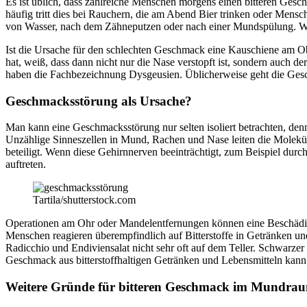
Es ist üblich, dass zahlreiche Menschen morgens einen bitteren Ge
häufig tritt dies bei Rauchern, die am Abend Bier trinken oder Men
von Wasser, nach dem Zähneputzen oder nach einer Mundspülung. Wen
Ist die Ursache für den schlechten Geschmack eine Kauschiene am Obe
hat, weiß, dass dann nicht nur die Nase verstopft ist, sondern auch
haben die Fachbezeichnung Dysgeusien. Üblicherweise geht die Gesc
Geschmacksstörung als Ursache?
Man kann eine Geschmacksstörung nur selten isoliert betrachten, de
Unzählige Sinneszellen in Mund, Rachen und Nase leiten die Molekül
beteiligt. Wenn diese Gehirnnerven beeinträchtigt, zum Beispiel durc
auftreten.
Tartila/shutterstock.com
Operationen am Ohr oder Mandelentfernungen können eine Beschädig
Menschen reagieren überempfindlich auf Bitterstoffe in Getränken und 
Radicchio und Endiviensalat nicht sehr oft auf dem Teller. Schwarze
Geschmack aus bitterstoffhaltigen Getränken und Lebensmitteln kan
Weitere Gründe für bitteren Geschmack im Mundra