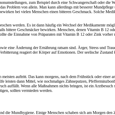
numstellungen, zum Beispiel durch eine Schwangerschaft oder die Wec
 das Problem von allein. Man kann allerdings mit besserer Mundpfleg
bewirken bei vielen Menschen einen bitteren Geschmack. Solche Medik
esprochen werden. Es ist dann häufig ein Wechsel der Medikamente mö
falls bittere Geschmäcker bewirken. Menschen, denen Vitamin B 12 ode
 sollte die Einnahme von Präparaten mit Vitamin B 12 oder Zink vorher
wie eine Änderung der Ernährung ratsam sind. Ärger, Stress und Traue
 Verbitterung reagiert der Körper auf Emotionen. Der seelische Zustan
am meisten auftritt. Das kann morgens, nach dem Frühstück oder eine
ilfe leisten dann Mittel, wie nochmaliges Zähneputzen, Pfefferminzb
 auffällt. Wenn alle Maßnahmen nichts bringen, ist ein Arztbesuch si
tigen, sollten vermieden werden.
d die Mundhygiene. Einige Menschen schaben sich am Morgen den Zun