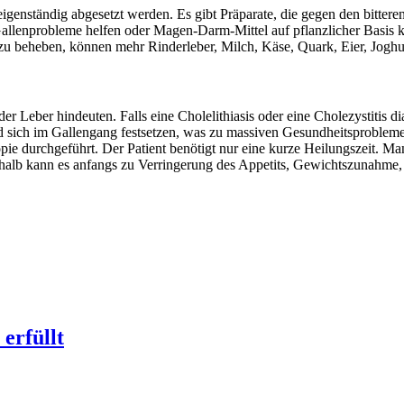
genständig abgesetzt werden. Es gibt Präparate, die gegen den bitteren
Gallenprobleme helfen oder Magen-Darm-Mittel auf pflanzlicher Basis k
heben, können mehr Rinderleber, Milch, Käse, Quark, Eier, Joghurt,
 Leber hindeuten. Falls eine Cholelithiasis oder eine Cholezystitis d
d sich im Gallengang festsetzen, was zu massiven Gesundheitsprobleme
pie durchgeführt. Der Patient benötigt nur eine kurze Heilungszeit.
shalb kann es anfangs zu Verringerung des Appetits, Gewichtszunahme
erfüllt