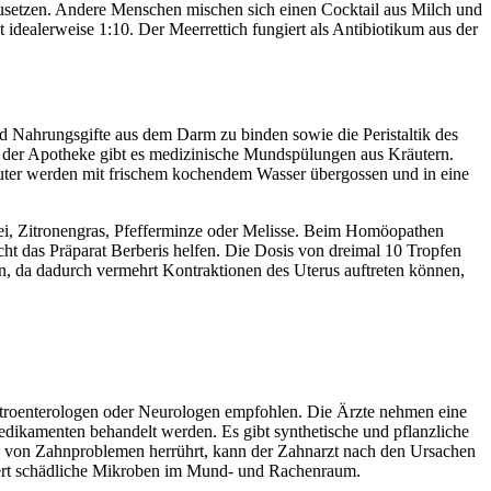
zusetzen. Andere Menschen mischen sich einen Cocktail aus Milch und
dealerweise 1:10. Der Meerrettich fungiert als Antibiotikum aus der
d Nahrungsgifte aus dem Darm zu binden sowie die Peristaltik des
 in der Apotheke gibt es medizinische Mundspülungen aus Kräutern.
räuter werden mit frischem kochendem Wasser übergossen und in eine
bei, Zitronengras, Pfefferminze oder Melisse. Beim Homöopathen
ht das Präparat Berberis helfen. Die Dosis von dreimal 10 Tropfen
, da dadurch vermehrt Kontraktionen des Uterus auftreten können,
stroenterologen oder Neurologen empfohlen. Die Ärzte nehmen eine
dikamenten behandelt werden. Es gibt synthetische und pflanzliche
ck von Zahnproblemen herrührt, kann der Zahnarzt nach den Ursachen
indert schädliche Mikroben im Mund- und Rachenraum.