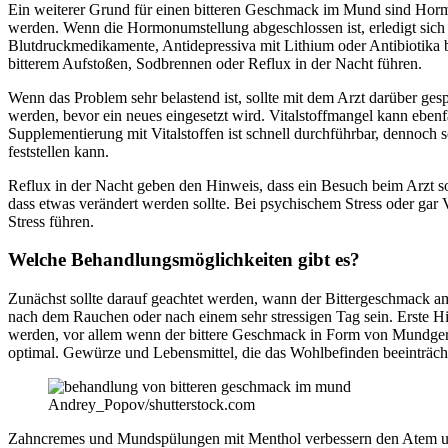
Ein weiterer Grund für einen bitteren Geschmack im Mund sind Hormo
werden. Wenn die Hormonumstellung abgeschlossen ist, erledigt sich
Blutdruckmedikamente, Antidepressiva mit Lithium oder Antibiotika 
bitterem Aufstoßen, Sodbrennen oder Reflux in der Nacht führen.
Wenn das Problem sehr belastend ist, sollte mit dem Arzt darüber g
werden, bevor ein neues eingesetzt wird. Vitalstoffmangel kann eben
Supplementierung mit Vitalstoffen ist schnell durchführbar, dennoch
feststellen kann.
Reflux in der Nacht geben den Hinweis, dass ein Besuch beim Arzt so
dass etwas verändert werden sollte. Bei psychischem Stress oder gar
Stress führen.
Welche Behandlungsmöglichkeiten gibt es?
Zunächst sollte darauf geachtet werden, wann der Bittergeschmack 
nach dem Rauchen oder nach einem sehr stressigen Tag sein. Erste H
werden, vor allem wenn der bittere Geschmack in Form von Mundgeruch
optimal. Gewürze und Lebensmittel, die das Wohlbefinden beeinträch
Andrey_Popov/shutterstock.com
Zahncremes und Mundspülungen mit Menthol verbessern den Atem un