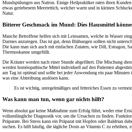
Mundspülungen aus Natron. Einige Heilpraktiker raten ihren Kunden 
etwas geriebenem Meerrettich, welcher warm und in kleinen Schlucken
Natur.
Bitterer Geschmack im Mund: Dies Hausmittel können
Manche Betroffene helfen sich mit Leinsamen, welche in Wasser einge
Darmes anzuregen. Das ist gut, denn Blähungen sollten nicht untersch
Die kann man sich auch mit einfachen Zutaten, wie Dill, Estragon, 
Thermoskanne umgefüllt.
Die Kräuter werden nach einer Stunde abgefiltert. Die Mischung die
werden homöopathische Mittel individuell auf den Patienten abgestim
am Tag ist optimal und sollte bei jeder Anwendung ein paar Minuten
was eine Abtreibung auslösen kann.
Es ist wichtig, unregelmäßiges und fettreiches Essen zu verme
Was kann man tun, wenn gar nichts hilft?
Wenn absolut gar keine Maßnahme zum Erfolg führt, weder eine Ernä
vollumfängliche Diagnostik vor, um die Ursachen zu finden. Funktio
Präparate. Bei Stress kann ein Präparat mit Hopfen oder Baldrian d
suchen. Es hilft häufig, die tägliche Dosis an Vitamin C zu erhöhen