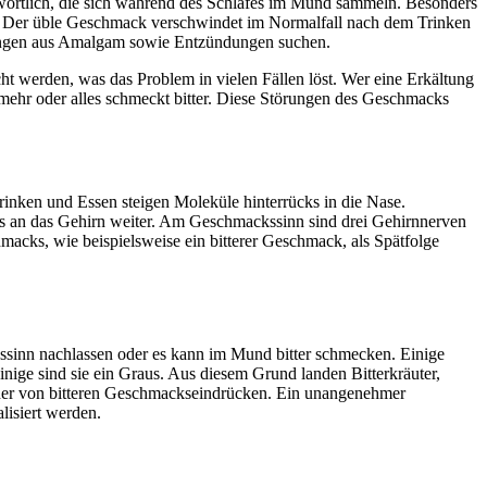
wortlich, die sich während des Schlafes im Mund sammeln. Besonders
en. Der üble Geschmack verschwindet im Normalfall nach dem Trinken
llungen aus Amalgam sowie Entzündungen suchen.
t werden, was das Problem in vielen Fällen löst. Wer eine Erkältung
 mehr oder alles schmeckt bitter. Diese Störungen des Geschmacks
inken und Essen steigen Moleküle hinterrücks in die Nase.
ns an das Gehirn weiter. Am Geschmackssinn sind drei Gehirnnerven
macks, wie beispielsweise ein bitterer Geschmack, als Spätfolge
inn nachlassen oder es kann im Mund bitter schmecken. Einige
inige sind sie ein Graus. Aus diesem Grund landen Bitterkräuter,
sacher von bitteren Geschmackseindrücken. Ein unangenehmer
isiert werden.