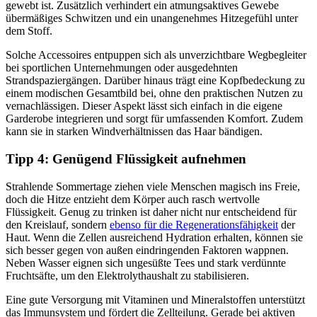
gewebt ist. Zusätzlich verhindert ein atmungsaktives Gewebe
übermäßiges Schwitzen und ein unangenehmes Hitzegefühl unter
dem Stoff.
Solche Accessoires entpuppen sich als unverzichtbare Wegbegleiter
bei sportlichen Unternehmungen oder ausgedehnten
Strandspaziergängen. Darüber hinaus trägt eine Kopfbedeckung zu
einem modischen Gesamtbild bei, ohne den praktischen Nutzen zu
vernachlässigen. Dieser Aspekt lässt sich einfach in die eigene
Garderobe integrieren und sorgt für umfassenden Komfort. Zudem
kann sie in starken Windverhältnissen das Haar bändigen.
Tipp 4: Genügend Flüssigkeit aufnehmen
Strahlende Sommertage ziehen viele Menschen magisch ins Freie,
doch die Hitze entzieht dem Körper auch rasch wertvolle
Flüssigkeit. Genug zu trinken ist daher nicht nur entscheidend für
den Kreislauf, sondern
ebenso für die Regenerationsfähigkeit
der
Haut. Wenn die Zellen ausreichend Hydration erhalten, können sie
sich besser gegen von außen eindringenden Faktoren wappnen.
Neben Wasser eignen sich ungesüßte Tees und stark verdünnte
Fruchtsäfte, um den Elektrolythaushalt zu stabilisieren.
Eine gute Versorgung mit Vitaminen und Mineralstoffen unterstützt
das Immunsystem und fördert die Zellteilung. Gerade bei aktiven