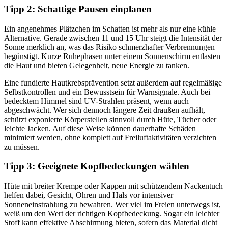
Tipp 2: Schattige Pausen einplanen
Ein angenehmes Plätzchen im Schatten ist mehr als nur eine kühle
Alternative. Gerade zwischen 11 und 15 Uhr steigt die Intensität der
Sonne merklich an, was das Risiko schmerzhafter Verbrennungen
begünstigt. Kurze Ruhephasen unter einem Sonnenschirm entlasten
die Haut und bieten Gelegenheit, neue Energie zu tanken.
Eine fundierte Hautkrebsprävention setzt außerdem auf regelmäßige
Selbstkontrollen und ein Bewusstsein für Warnsignale. Auch bei
bedecktem Himmel sind UV-Strahlen präsent, wenn auch
abgeschwächt. Wer sich dennoch längere Zeit draußen aufhält,
schützt exponierte Körperstellen sinnvoll durch Hüte, Tücher oder
leichte Jacken. Auf diese Weise können dauerhafte Schäden
minimiert werden, ohne komplett auf Freiluftaktivitäten verzichten
zu müssen.
Tipp 3: Geeignete Kopfbedeckungen wählen
Hüte mit breiter Krempe oder Kappen mit schützendem Nackentuch
helfen dabei, Gesicht, Ohren und Hals vor intensiver
Sonneneinstrahlung zu bewahren. Wer viel im Freien unterwegs ist,
weiß um den Wert der richtigen Kopfbedeckung. Sogar ein leichter
Stoff kann effektive Abschirmung bieten, sofern das Material dicht