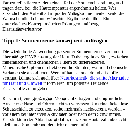
Farben reflektieren zudem einen Teil der Sonneneinstrahlung und
tragen dazu bei, die Hauttemperatur angenehm zu halten. Wer
zusätzlich den Aufenthalt in praller Mittagssonne meidet, senkt die
Wahrscheinlichkeit unerwünschter Erytheme deutlich. Ein
durchdachtes Konzept reduziert Rötungen und beugt
Elastizitätsverlust vor.
Tipp 1: Sonnencreme konsequent auftragen
Die wiederholte Anwendung passender Sonnencremes verhindert
übermäßige UV-Belastung der Haut. Dabei ergibt es Sinn, zwischen
mineralischen und chemischen Filtern zu differenzieren.
Mineralische Optionen reflektieren die Strahlen, während chemische
Varianten sie absorbieren. Wer auf hautschonende Inhaltsstoffe
vertraut, könnte sich auch über
Naturkosmetik, die sanfte Alternative
für Haut und Umwelt
informieren, um potenziell reizende
Zusatzstoffe zu umgehen.
Ratsam ist, eine großzügige Menge aufzutragen und empfindliche
Areale wie Nase und Ohren nicht zu vergessen. Um eine lückenlose
Schutzschicht zu erzeugen, sollte mehrmals nachgecremt werden –
vor allem bei intensiven Aktivitäten oder nach dem Schwimmen.
Ein strukturierter Ablauf sorgt dafür, dass kein Hautareal unbedacht
bleibt und Sonnenbrand deutlich seltener auftritt.