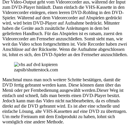
Der Video-Output geht vom Videorecorder aus, während der Input
zum DVD-Player hinläuft. Dann einfach die VHS-Kassette in den
Videorecorder einlegen, einen leeren DVD-Rohling in den DVD-
Spieler. Während auf dem Videorecorder auf Abspielen gedrückt
wird, wird beim DVD-Player auf Aufnahme bedrückt. Mitunter
haben die Geräte auch zusätzliche Anleitungen in dem bei
gelieferten Handbuch. Für das Abspielen ist es ratsam, zuerst den
Videorecorder am Fernseher anzuschließen. Somit sieht man, wie
weit das Video schon fortgeschritten ist. Viele Recorder haben zwei
Anschlüsse auf der Rückseite. Wenn die Aufnahme abgeschlossen
ist, lohnt es sich, den DVD-Spieler an den Fernseher anzuschließen.
zapsib/shutterstock.com
Manchmal muss man noch weitere Schritte bestätigen, damit die
DVD fertig gebrannt werden kann. Diese können dann über das
Menü oder per Fernbedienung ausgewählt werden.Dieser Weg ist
einfach und schnell, falls man bereits einen DVD-Player besitzt.
Jedoch kann man das Video nicht nachbearbeiten, da es oftmals
direkt auf die DVD gebrannt wird. Es ist aber eine schnelle und
einfache Lösung, alte VHS-Kassetten auf eine DVD zu übertragen.
Um mehr Freiraum mit dem Endprodukt zu haben, lohnt sich
womöglich eine andere Methode.