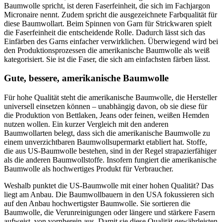
Baumwolle spricht, ist deren Faserfeinheit, die sich im Fachjargon
Micronaire nennt. Zudem spricht die ausgezeichnete Farbqualität für
diese Baumwollart. Beim Spinnen von Garn für Strickwaren spielt
die Faserfeinheit die entscheidende Rolle. Dadurch lässt sich das
Einfärben des Garns einfacher verwirklichen. Überwiegend wird bei
den Produktionsprozessen die amerikanische Baumwolle als weiß
kategorisiert. Sie ist die Faser, die sich am einfachsten färben lässt.
Gute, bessere, amerikanische Baumwolle
Für hohe Qualität steht die amerikanische Baumwolle, die Hersteller
universell einsetzen können – unabhängig davon, ob sie diese für
die Produktion von Bettlaken, Jeans oder feinen, weißen Hemden
nutzen wollen. Ein kurzer Vergleich mit den anderen
Baumwollarten belegt, dass sich die amerikanische Baumwolle zu
einem unverzichtbaren Baumwollsupermarkt etabliert hat. Stoffe,
die aus US-Baumwolle bestehen, sind in der Regel strapazierfähiger
als die anderen Baumwollstoffe. Insofern fungiert die amerikanische
Baumwolle als hochwertiges Produkt für Verbraucher.
Weshalb punktet die US-Baumwolle mit einer hohen Qualität? Das
liegt am Anbau. Die Baumwollbauern in den USA fokussieren sich
auf den Anbau hochwertigster Baumwolle. Sie sortieren die
Baumwolle, die Verunreinigungen oder längere und stärkere Fasern
aufweist, von vornherein aus. Damit sie diese Qualität gewährleisten