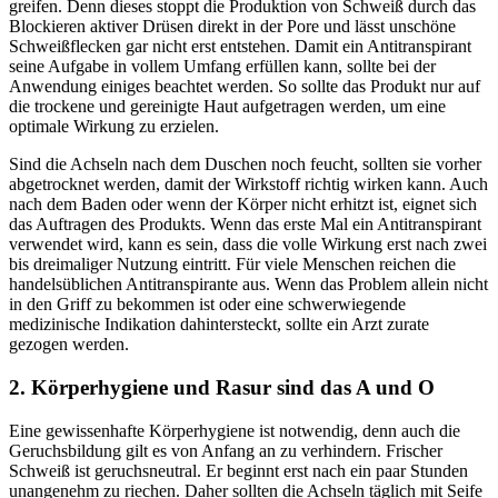
greifen. Denn dieses stoppt die Produktion von Schweiß durch das
Blockieren aktiver Drüsen direkt in der Pore und lässt unschöne
Schweißflecken gar nicht erst entstehen. Damit ein Antitranspirant
seine Aufgabe in vollem Umfang erfüllen kann, sollte bei der
Anwendung einiges beachtet werden. So sollte das Produkt nur auf
die trockene und gereinigte Haut aufgetragen werden, um eine
optimale Wirkung zu erzielen.
Sind die Achseln nach dem Duschen noch feucht, sollten sie vorher
abgetrocknet werden, damit der Wirkstoff richtig wirken kann. Auch
nach dem Baden oder wenn der Körper nicht erhitzt ist, eignet sich
das Auftragen des Produkts. Wenn das erste Mal ein Antitranspirant
verwendet wird, kann es sein, dass die volle Wirkung erst nach zwei
bis dreimaliger Nutzung eintritt. Für viele Menschen reichen die
handelsüblichen Antitranspirante aus. Wenn das Problem allein nicht
in den Griff zu bekommen ist oder eine schwerwiegende
medizinische Indikation dahintersteckt, sollte ein Arzt zurate
gezogen werden.
2. Körperhygiene und Rasur sind das A und O
Eine gewissenhafte Körperhygiene ist notwendig, denn auch die
Geruchsbildung gilt es von Anfang an zu verhindern. Frischer
Schweiß ist geruchsneutral. Er beginnt erst nach ein paar Stunden
unangenehm zu riechen. Daher sollten die Achseln täglich mit Seife