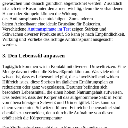
gewaschen und danach gründlich abgetrocknet werden. Zusätzlich
ist auch eine Rasur unter den armen wichtig, denn die vorhandenen
Haare oder Stoppeln können die Wirkung
des Antitranspirants beeinträchtigen. Zum anderen
bieten Achselhaare eine ideale Brutstätte für Bakterien.
Verschiedene
Antitranspirante im Test
zeigen Stärken und
Schwächen diverser Produkte auf. So kann je nach Empfindlichkeit,
Wirkung und Vorliebe das richtige Antitranspirant ausgesucht
werden.
3. Den Lebensstil anpassen
Tagtäglich kommen wir in Kontakt mit diversen Umweltreizen. Eine
Menge davon treiben die Schweißproduktion an. Was viele nicht
wissen ist, dass es Lebensmittel gibt, die schweißtreibend wirken.
Hilfreich ist es, diese Speisen im täglichen Ernährungsplan zu
reduzieren oder ganz wegzulassen. Darunter befinden sich
besonders Lebensmittel, die einen hohen Natriumgehalt aufweisen.
Das bedeutet, dass der Körper all das aufgenommene Salz in Form
von überschüssigem Schweiß und Urin entgiftet. Dies kann zu
einem vermehrten Schwitzen führen. Fettreiche Lebensmittel sind
ebenfalls zu vermeiden, denn durch die Aufnahme von diesen
erhöht sich die Körpertemperatur.
Der Stoffwechsel versucht dies in Form von Schwitzen zu