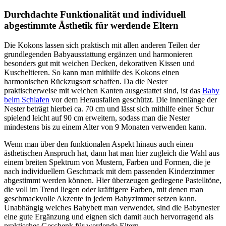
Durchdachte Funktionalität und individuell
abgestimmte Ästhetik für werdende Eltern
Die Kokons lassen sich praktisch mit allen anderen Teilen der
grundlegenden Babyausstattung ergänzen und harmonieren
besonders gut mit weichen Decken, dekorativen Kissen und
Kuscheltieren. So kann man mithilfe des Kokons einen
harmonischen Rückzugsort schaffen. Da die Nester
praktischerweise mit weichen Kanten ausgestattet sind, ist das
Baby
beim Schlafen
vor dem Herausfallen geschützt. Die Innenlänge der
Nester beträgt hierbei ca. 70 cm und lässt sich mithilfe einer Schur
spielend leicht auf 90 cm erweitern, sodass man die Nester
mindestens bis zu einem Alter von 9 Monaten verwenden kann.
Wenn man über den funktionalen Aspekt hinaus auch einen
ästhetischen Anspruch hat, dann hat man hier zugleich die Wahl aus
einem breiten Spektrum von Mustern, Farben und Formen, die je
nach individuellem Geschmack mit dem passenden Kinderzimmer
abgestimmt werden können. Hier überzeugen gediegene Pastelltöne,
die voll im Trend liegen oder kräftigere Farben, mit denen man
geschmackvolle Akzente in jedem Babyzimmer setzen kann.
Unabhängig welches Babybett man verwendet, sind die Babynester
eine gute Ergänzung und eignen sich damit auch hervorragend als
praktisches Geschenk für werdende Eltern.