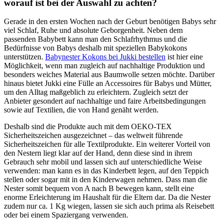
worauf ist bei der Auswahl zu achten?
Gerade in den ersten Wochen nach der Geburt benötigen Babys sehr
viel Schlaf, Ruhe und absolute Geborgenheit. Neben dem
passenden Babybett kann man den Schlafrhythmus und die
Bedürfnisse von Babys deshalb mit speziellen Babykokons
unterstützen.
Babynester Kokons bei Jukki bestellen
ist hier eine
Möglichkeit, wenn man zugleich auf nachhaltige Produktion und
besonders weiches Material aus Baumwolle setzen möchte. Darüber
hinaus bietet Jukki eine Fülle an Accessoires für Babys und Mütter,
um den Alltag maßgeblich zu erleichtern. Zugleich setzt der
Anbieter gesondert auf nachhaltige und faire Arbeitsbedingungen
sowie auf Textilien, die von Hand genäht werden.
Deshalb sind die Produkte auch mit dem OEKO-TEX
Sicherheitszeichen ausgezeichnet – das weltweit führende
Sicherheitszeichen für alle Textilprodukte. Ein weiterer Vorteil von
den Nestern liegt klar auf der Hand, denn diese sind in ihrem
Gebrauch sehr mobil und lassen sich auf unterschiedliche Weise
verwenden: man kann es in das Kinderbett legen, auf den Teppich
stellen oder sogar mit in den Kinderwagen nehmen. Dass man die
Nester somit bequem von A nach B bewegen kann, stellt eine
enorme Erleichterung im Haushalt für die Eltern dar. Da die Nester
zudem nur ca. 1 Kg wiegen, lassen sie sich auch prima als Reisebett
oder bei einem Spaziergang verwenden.