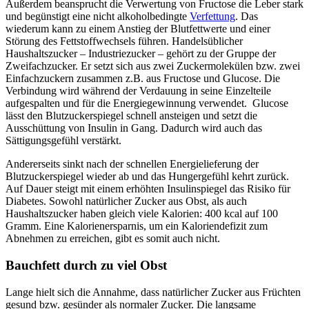
Außerdem beansprucht die Verwertung von Fructose die Leber stark
und begünstigt eine nicht alkoholbedingte
Verfettung
. Das
wiederum kann zu einem Anstieg der Blutfettwerte und einer
Störung des Fettstoffwechsels führen. Handelsüblicher
Haushaltszucker – Industriezucker – gehört zu der Gruppe der
Zweifachzucker. Er setzt sich aus zwei Zuckermolekülen bzw. zwei
Einfachzuckern zusammen z.B. aus Fructose und Glucose. Die
Verbindung wird während der Verdauung in seine Einzelteile
aufgespalten und für die Energiegewinnung verwendet. Glucose
lässt den Blutzuckerspiegel schnell ansteigen und setzt die
Ausschüttung von Insulin in Gang. Dadurch wird auch das
Sättigungsgefühl verstärkt.
Andererseits sinkt nach der schnellen Energielieferung der
Blutzuckerspiegel wieder ab und das Hungergefühl kehrt zurück.
Auf Dauer steigt mit einem erhöhten Insulinspiegel das Risiko für
Diabetes. Sowohl natürlicher Zucker aus Obst, als auch
Haushaltszucker haben gleich viele Kalorien: 400 kcal auf 100
Gramm. Eine Kalorienersparnis, um ein Kaloriendefizit zum
Abnehmen zu erreichen, gibt es somit auch nicht.
Bauchfett durch zu viel Obst
Lange hielt sich die Annahme, dass natürlicher Zucker aus Früchten
gesund bzw. gesünder als normaler Zucker. Die langsame