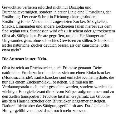
Gewicht zu verlieren erfordert nicht nur Disziplin und
Durchhaltevermögen, sondern in erster Linie eine Umstellung der
Ernährung. Der erste Schritt in Richtung einer gesünderen
Ernährung ist der Verzicht auf zugesetzten Zucker. Süßigkeiten,
Snacks, Limonaden und andere Leckereien fallen hierbei aus dem
Speiseplan raus. Stattdessen wird oft zu frischem oder getrocknetem
Obst als Süßigkeiten-Ersatz gegriffen, um den Heißhunger auf
Ungesundes ganz ohne schlechtes Gewissen zu stillen. Schließlich
ist der natürliche Zucker deutlich besser, als der künstliche. Oder
etwa nicht?
Die Antwort lautet: Nein.
Obst ist reich an Fruchtzucker, auch Fructose genannt. Beim
natürlichen Fruchtzucker handelt es sich um einen Einfachzucker
(Monosaccharide). Einfachzucker sind einfache Kohlenhydrate, die
nur aus einem Zuckermolekül bestehen. Sie müssen im
Verdauungstrakt nicht mehr gespalten werden, sondern werden als
wichtiger Energielieferant direkt vom Körper aufgenommen und zu
den Zellen transportiert. Fructose lässt im Gegensatz zur Glucose
aus dem Haushaltszucker den Blutzucker langsamer ansteigen.
Dadurch bleibt aber das Sättigungsgefühl oft aus. Das bleibende
Hungergefühl veranlasst dazu, noch mehr zu essen.