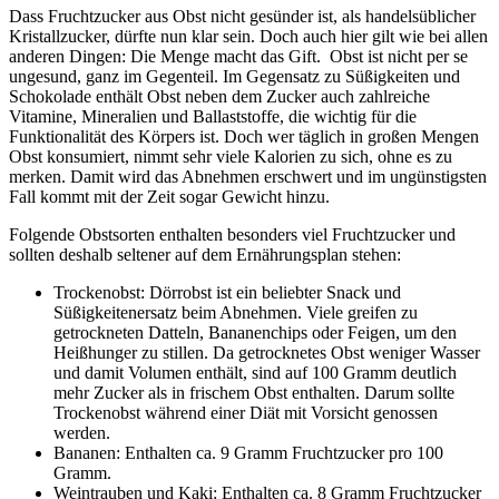
Dass Fruchtzucker aus Obst nicht gesünder ist, als handelsüblicher
Kristallzucker, dürfte nun klar sein. Doch auch hier gilt wie bei allen
anderen Dingen: Die Menge macht das Gift. Obst ist nicht per se
ungesund, ganz im Gegenteil. Im Gegensatz zu Süßigkeiten und
Schokolade enthält Obst neben dem Zucker auch zahlreiche
Vitamine, Mineralien und Ballaststoffe, die wichtig für die
Funktionalität des Körpers ist. Doch wer täglich in großen Mengen
Obst konsumiert, nimmt sehr viele Kalorien zu sich, ohne es zu
merken. Damit wird das Abnehmen erschwert und im ungünstigsten
Fall kommt mit der Zeit sogar Gewicht hinzu.
Folgende Obstsorten enthalten besonders viel Fruchtzucker und
sollten deshalb seltener auf dem Ernährungsplan stehen:
Trockenobst: Dörrobst ist ein beliebter Snack und
Süßigkeitenersatz beim Abnehmen. Viele greifen zu
getrockneten Datteln, Bananenchips oder Feigen, um den
Heißhunger zu stillen. Da getrocknetes Obst weniger Wasser
und damit Volumen enthält, sind auf 100 Gramm deutlich
mehr Zucker als in frischem Obst enthalten. Darum sollte
Trockenobst während einer Diät mit Vorsicht genossen
werden.
Bananen: Enthalten ca. 9 Gramm Fruchtzucker pro 100
Gramm.
Weintrauben und Kaki: Enthalten ca. 8 Gramm Fruchtzucker