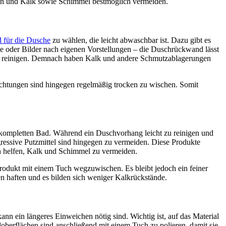
ten und Kalk sowie Schimmel bestmöglich vermeiden.
für die Dusche
zu wählen, die leicht abwaschbar ist. Dazu gibt es
ve oder Bilder nach eigenen Vorstellungen – die Duschrückwand lässt
os reinigen. Demnach haben Kalk und andere Schmutzablagerungen
ichtungen sind hingegen regelmäßig trocken zu wischen. Somit
 kompletten Bad. Während ein Duschvorhang leicht zu reinigen und
ressive Putzmittel sind hingegen zu vermeiden. Diese Produkte
n helfen, Kalk und Schimmel zu vermeiden.
Produkt mit einem Tuch wegzuwischen. Es bleibt jedoch ein feiner
en haften und es bilden sich weniger Kalkrückstände.
nn ein längeres Einweichen nötig sind. Wichtig ist, auf das Material
loberflächen sind anschließend mit einem Tuch zu polieren, damit sie