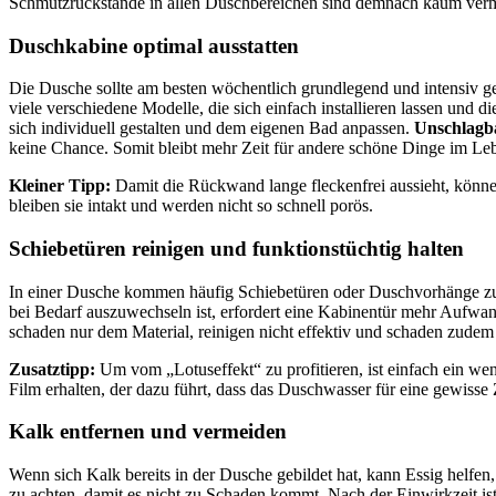
Schmutzrückstände in allen Duschbereichen sind demnach kaum verme
Duschkabine optimal ausstatten
Die Dusche sollte am besten wöchentlich grundlegend und intensiv ge
viele verschiedene Modelle, die sich einfach installieren lassen un
sich individuell gestalten und dem eigenen Bad anpassen.
Unschlagba
keine Chance. Somit bleibt mehr Zeit für andere schöne Dinge im Le
Kleiner Tipp:
Damit die Rückwand lange fleckenfrei aussieht, könne
bleiben sie intakt und werden nicht so schnell porös.
Schiebetüren reinigen und funktionstüchtig halten
In einer Dusche kommen häufig Schiebetüren oder Duschvorhänge zum
bei Bedarf auszuwechseln ist, erfordert eine Kabinentür mehr Aufwan
schaden nur dem Material, reinigen nicht effektiv und schaden zud
Zusatztipp:
Um vom „Lotuseffekt“ zu profitieren, ist einfach ein we
Film erhalten, der dazu führt, dass das Duschwasser für eine gewisse
Kalk entfernen und vermeiden
Wenn sich Kalk bereits in der Dusche gebildet hat, kann Essig helfen
zu achten, damit es nicht zu Schaden kommt. Nach der Einwirkzeit ist