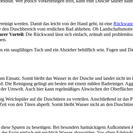
idbar. Wer jedoch Vorkehrungen trifft, kann eine Dusche sauber hal
reinigt werden. Damit das leicht von der Hand geht, ist eine
Rückwand 
d die den Duschbereich vom restlichen Bad abheben. Ob Landschaftsmoti
rer Vorteil:
Die Rückwand lässt sich einfach, zeitnah und probleml
ben.
n ein saugfähiges Tuch und ein Abzieher behilflich sein. Fugen und D
 Einsatz. Somit bleibt das Wasser in der Dusche und landet nicht im
d. Die Reinigung gelingt am besten mit einem milden Badreiniger. Agg
em der Umwelt. Auch hier kann regelmäßiges Abwischen der Oberfläche
nig Weichspüler auf die Duschtüren zu verteilen. Anschließend ist das 
 Zeit von den Türen abperlt. Somit bleibt Wasser nicht an den Duschtür
, diese Spuren zu beseitigen. Bei besonders hartnäckigem Aufkommen ka
 der Essig einfach mit reichlich Wasser abzuspülen. Vor allem Edelstah