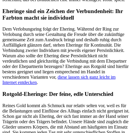
Eheringe sind ein Zeichen der Verbundenheit: Ihr
Farbton macht sie individuell
Dem Verlobungsring folgt der Ehering. Während der Ring zur
Verlobung durch seine Gestaltung die Freude über die zukünftige
gemeinsame Zeit zum Ausdruck bringt und deshalb ruhig durch
Auffälligkeit glänzen darf, stehen Eheringe für Kontinuität. Die
Verbindung zweier Individuen mit jeweils eigener Persönlichkeit.
Warum also sollte der Ehering diese Persönlichkeit nicht
verdeutlichen und gleichzeitig die Verbindung mit dem Ehepartner
oder der Ehepartnerin bezeugen? Eheringe aus Rotgold sind hierfür
bestens geeignet und liegen entsprechend im Handel in
verschiedenen Varianten vor,
diese lassen sich ganz leicht im
Internet entdecken
.
Rotgold-Eheringe: Der feine, edle Unterschied
Reines Gold kommt als Schmuck nur relativ selten vor, weil es für
die Belastungen und Einflüsse des Alltags einfach nicht geeignet ist.
Schon gar nicht als Ehering, der sich fast immer an der Hand seiner
Trägerin oder des Trägers befindet. Unsere Hände sind zugleich die
Glieder unseres Körpers, die mit Abstand am häufigsten im Einsatz
sind. Sie kommen jeden Tag mit sehr unterschiedlichen Stoffen in