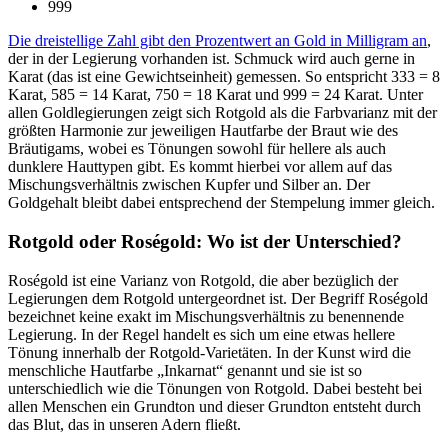
999
Die dreistellige Zahl gibt den Prozentwert an Gold in Milligram an
,
der in der Legierung vorhanden ist. Schmuck wird auch gerne in
Karat (das ist eine Gewichtseinheit) gemessen. So entspricht 333 = 8
Karat, 585 = 14 Karat, 750 = 18 Karat und 999 = 24 Karat. Unter
allen Goldlegierungen zeigt sich Rotgold als die Farbvarianz mit der
größten Harmonie zur jeweiligen Hautfarbe der Braut wie des
Bräutigams, wobei es Tönungen sowohl für hellere als auch
dunklere Hauttypen gibt. Es kommt hierbei vor allem auf das
Mischungsverhältnis zwischen Kupfer und Silber an. Der
Goldgehalt bleibt dabei entsprechend der Stempelung immer gleich.
Rotgold oder Roségold: Wo ist der Unterschied?
Roségold ist eine Varianz von Rotgold, die aber bezüglich der
Legierungen dem Rotgold untergeordnet ist. Der Begriff Roségold
bezeichnet keine exakt im Mischungsverhältnis zu benennende
Legierung. In der Regel handelt es sich um eine etwas hellere
Tönung innerhalb der Rotgold-Varietäten. In der Kunst wird die
menschliche Hautfarbe „Inkarnat“ genannt und sie ist so
unterschiedlich wie die Tönungen von Rotgold. Dabei besteht bei
allen Menschen ein Grundton und dieser Grundton entsteht durch
das Blut, das in unseren Adern fließt.