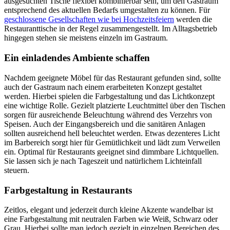
ausgesuchten Tische flexibel kombinierbar sein, um den Gastraum
entsprechend des aktuellen Bedarfs umgestalten zu können. Für
geschlossene Gesellschaften wie bei Hochzeitsfeiern
werden die
Restauranttische in der Regel zusammengestellt. Im Alltagsbetrieb
hingegen stehen sie meistens einzeln im Gastraum.
Ein einladendes Ambiente schaffen
Nachdem geeignete Möbel für das Restaurant gefunden sind, sollte
auch der Gastraum nach einem erarbeiteten Konzept gestaltet
werden. Hierbei spielen die Farbgestaltung und das Lichtkonzept
eine wichtige Rolle. Gezielt platzierte Leuchtmittel über den Tischen
sorgen für ausreichende Beleuchtung während des Verzehrs von
Speisen. Auch der Eingangsbereich und die sanitären Anlagen
sollten ausreichend hell beleuchtet werden. Etwas dezenteres Licht
im Barbereich sorgt hier für Gemütlichkeit und lädt zum Verweilen
ein. Optimal für Restaurants geeignet sind dimmbare Lichtquellen.
Sie lassen sich je nach Tageszeit und natürlichem Lichteinfall
steuern.
Farbgestaltung in Restaurants
Zeitlos, elegant und jederzeit durch kleine Akzente wandelbar ist
eine Farbgestaltung mit neutralen Farben wie Weiß, Schwarz oder
Grau. Hierbei sollte man jedoch gezielt in einzelnen Bereichen des