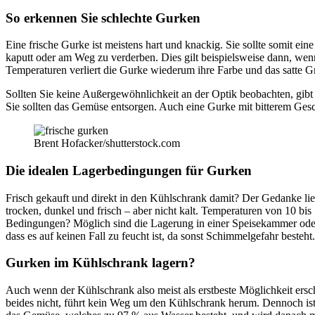
So erkennen Sie schlechte Gurken
Eine frische Gurke ist meistens hart und knackig. Sie sollte somit ei
kaputt oder am Weg zu verderben. Dies gilt beispielsweise dann, wen
Temperaturen verliert die Gurke wiederum ihre Farbe und das satte Gr
Sollten Sie keine Außergewöhnlichkeit an der Optik beobachten, gib
Sie sollten das Gemüse entsorgen. Auch eine Gurke mit bitterem Gesc
Brent Hofacker/shutterstock.com
Die idealen Lagerbedingungen für Gurken
Frisch gekauft und direkt in den Kühlschrank damit? Der Gedanke li
trocken, dunkel und frisch – aber nicht kalt. Temperaturen von 10 bi
Bedingungen? Möglich sind die Lagerung in einer Speisekammer oder 
dass es auf keinen Fall zu feucht ist, da sonst Schimmelgefahr besteht.
Gurken im Kühlschrank lagern?
Auch wenn der Kühlschrank also meist als erstbeste Möglichkeit ersche
beides nicht, führt kein Weg um den Kühlschrank herum. Dennoch ist e