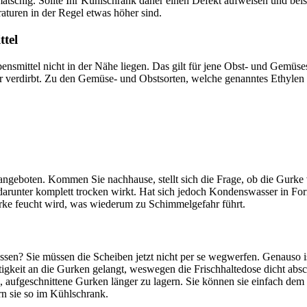
schig. Sollte Ihr Kühlschrank daher einen Defekt aufweisen und beisp
aturen in der Regel etwas höher sind.
ttel
nsmittel nicht in der Nähe liegen. Das gilt für jene Obst- und Gemüses
r verdirbt. Zu den Gemüse- und Obstsorten, welche genanntes Ethylen
e angeboten. Kommen Sie nachhause, stellt sich die Frage, ob die Gurk
e darunter komplett trocken wirkt. Hat sich jedoch Kondenswasser in For
urke feucht wird, was wiederum zu Schimmelgefahr führt.
sen? Sie müssen die Scheiben jetzt nicht per se wegwerfen. Genauso ist
igkeit an die Gurken gelangt, weswegen die Frischhaltedose dicht absc
g, aufgeschnittene Gurken länger zu lagern. Sie können sie einfach dem
rn sie so im Kühlschrank.