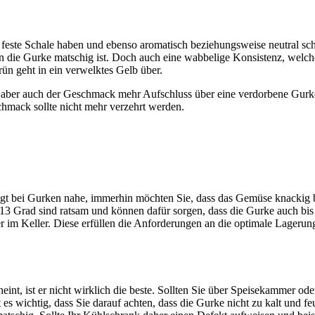
ne feste Schale haben und ebenso aromatisch beziehungsweise neutral sc
n die Gurke matschig ist. Doch auch eine wabbelige Konsistenz, welch
ün geht in ein verwelktes Gelb über.
t aber auch der Geschmack mehr Aufschluss über eine verdorbene Gurke
hmack sollte nicht mehr verzehrt werden.
egt bei Gurken nahe, immerhin möchten Sie, dass das Gemüse knackig b
s 13 Grad sind ratsam und können dafür sorgen, dass die Gurke auch bis
im Keller. Diese erfüllen die Anforderungen an die optimale Lagerung
int, ist er nicht wirklich die beste. Sollten Sie über Speisekammer ode
s wichtig, dass Sie darauf achten, dass die Gurke nicht zu kalt und fe