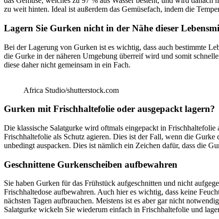
das Gemüse, welches zu 97 % aus Wasser besteht, und wird danach mat
zu weit hinten. Ideal ist außerdem das Gemüsefach, indem die Temper
Lagern Sie Gurken nicht in der Nähe dieser Lebensmi
Bei der Lagerung von Gurken ist es wichtig, dass auch bestimmte Lebe
die Gurke in der näheren Umgebung überreif wird und somit schnelle
diese daher nicht gemeinsam in ein Fach.
Africa Studio/shutterstock.com
Gurken mit Frischhaltefolie oder ausgepackt lagern?
Die klassische Salatgurke wird oftmals eingepackt in Frischhaltefoli
Frischhaltefolie als Schutz agieren. Dies ist der Fall, wenn die Gurk
unbedingt auspacken. Dies ist nämlich ein Zeichen dafür, dass die G
Geschnittene Gurkenscheiben aufbewahren
Sie haben Gurken für das Frühstück aufgeschnitten und nicht aufgeges
Frischhaltedose aufbewahren. Auch hier es wichtig, dass keine Feucht
nächsten Tagen aufbrauchen. Meistens ist es aber gar nicht notwendi
Salatgurke wickeln Sie wiederum einfach in Frischhaltefolie und lage