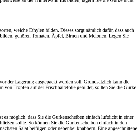
ielsweise an der Hinterwand Eis bilden, lagern Sie die Gurke nicht
orten, welche Ethylen bilden. Dieses sorgt nämlich dafür, dass auch
 bilden, gehören Tomaten, Äpfel, Birnen und Melonen. Legen Sie
e vor der Lagerung ausgepackt werden soll. Grundsätzlich kann die
m von Tropfen auf der Frischhaltefolie gebildet, sollten Sie die Gurke
 es möglich, dass Sie die Gurkenscheiben einfach luftdicht in einer
hließen sollte. So können Sie die Gurkenscheiben einfach in den
 nächsten Salat beifügen oder nebenbei knabbern. Eine angeschnittene