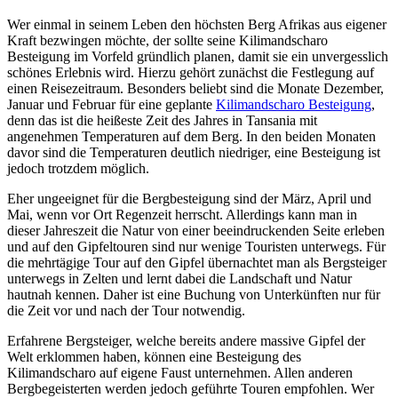
Wer einmal in seinem Leben den höchsten Berg Afrikas aus eigener
Kraft bezwingen möchte, der sollte seine Kilimandscharo
Besteigung im Vorfeld gründlich planen, damit sie ein unvergesslich
schönes Erlebnis wird. Hierzu gehört zunächst die Festlegung auf
einen Reisezeitraum. Besonders beliebt sind die Monate Dezember,
Januar und Februar für eine geplante
Kilimandscharo Besteigung
,
denn das ist die heißeste Zeit des Jahres in Tansania mit
angenehmen Temperaturen auf dem Berg. In den beiden Monaten
davor sind die Temperaturen deutlich niedriger, eine Besteigung ist
jedoch trotzdem möglich.
Eher ungeeignet für die Bergbesteigung sind der März, April und
Mai, wenn vor Ort Regenzeit herrscht. Allerdings kann man in
dieser Jahreszeit die Natur von einer beeindruckenden Seite erleben
und auf den Gipfeltouren sind nur wenige Touristen unterwegs. Für
die mehrtägige Tour auf den Gipfel übernachtet man als Bergsteiger
unterwegs in Zelten und lernt dabei die Landschaft und Natur
hautnah kennen. Daher ist eine Buchung von Unterkünften nur für
die Zeit vor und nach der Tour notwendig.
Erfahrene Bergsteiger, welche bereits andere massive Gipfel der
Welt erklommen haben, können eine Besteigung des
Kilimandscharo auf eigene Faust unternehmen. Allen anderen
Bergbegeisterten werden jedoch geführte Touren empfohlen. Wer