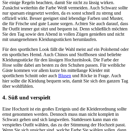
Sie einige Regeln beachten, damit Sie nicht zu lässig wirken.
Zunächst weiterhin die Farbe Weiß vermeiden. Auch Schwarz sollte
nur sparsam eingesetzt werden, da es sonst schnell zu streng und
offiziell wirkt. Besser geeignet sind lebendige Farben und Muster,
die für Frische und gute Laune sorgen. Achten Sie auch darauf, dass
Ihr Outfit immer gut sitzt und bequem ist. Denn schließlich möchten
Sie den Tag sowie den Abend in vollen Zügen genießen und nicht
mit unangenehmen Kleidungsstücken herumlaufen.
Für den sportlichen Look fällt die Wahl meist auf ein Polohemd oder
ein sportliches Hemd. Auch Chinos und Stoffhosen sind beliebte
Kleidungsstücke für den lässigen Hochzeitslook. Die Farbe der
Hose sollte dabei am besten zu den Schuhen passen. Für weibliche
Gäste kommen vor allem kurze bis mittellange Kleider mit
sportlichem Schnitt oder auch
Blusen
und Röcke in Frage. Auch
hier sollte die Kleidung bequem sein, damit Sie sich den ganzen Tag
über wohlfühlen.
4. Süß und verspielt
Eine Hochzeit ist ein großes Ereignis und die Kleiderordnung sollte
ernst genommen werden. Dennoch muss man nicht komplett in
Schwarz gehen und sich langweilen. Stattdessen kann man ein
verspieltes Outfit wählen, das zu der Stimmung der Hochzeit passt.
Wenn Sie sich unsicher sind, welche Farbe Sie wählen sollen, dann