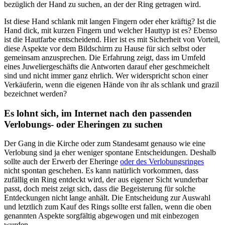
bezüglich der Hand zu suchen, an der der Ring getragen wird.
Ist diese Hand schlank mit langen Fingern oder eher kräftig? Ist die
Hand dick, mit kurzen Fingern und welcher Hauttyp ist es? Ebenso
ist die Hautfarbe entscheidend. Hier ist es mit Sicherheit von Vorteil,
diese Aspekte vor dem Bildschirm zu Hause für sich selbst oder
gemeinsam anzusprechen. Die Erfahrung zeigt, dass im Umfeld
eines Juweliergeschäfts die Antworten darauf eher geschmeichelt
sind und nicht immer ganz ehrlich. Wer widerspricht schon einer
Verkäuferin, wenn die eigenen Hände von ihr als schlank und grazil
bezeichnet werden?
Es lohnt sich, im Internet nach den passenden
Verlobungs- oder Eheringen zu suchen
Der Gang in die Kirche oder zum Standesamt genauso wie eine
Verlobung sind ja eher weniger spontane Entscheidungen. Deshalb
sollte auch der Erwerb der Eheringe
oder des Verlobungsringes
nicht spontan geschehen. Es kann natürlich vorkommen, dass
zufällig ein Ring entdeckt wird, der aus eigener Sicht wunderbar
passt, doch meist zeigt sich, dass die Begeisterung für solche
Entdeckungen nicht lange anhält. Die Entscheidung zur Auswahl
und letztlich zum Kauf des Rings sollte erst fallen, wenn die oben
genannten Aspekte sorgfältig abgewogen und mit einbezogen
wurden.