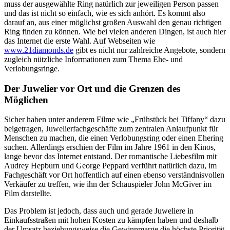
muss der ausgewählte Ring natürlich zur jeweiligen Person passen
und das ist nicht so einfach, wie es sich anhört. Es kommt also
darauf an, aus einer möglichst großen Auswahl den genau richtigen
Ring finden zu können. Wie bei vielen anderen Dingen, ist auch hier
das Internet die erste Wahl. Auf Webseiten wie
www.21diamonds.de
gibt es nicht nur zahlreiche Angebote, sondern
zugleich nützliche Informationen zum Thema Ehe- und
Verlobungsringe.
Der Juwelier vor Ort und die Grenzen des
Möglichen
Sicher haben unter anderem Filme wie „Frühstück bei Tiffany“ dazu
beigetragen, Juwelierfachgeschäfte zum zentralen Anlaufpunkt für
Menschen zu machen, die einen Verlobungsring oder einen Ehering
suchen. Allerdings erschien der Film im Jahre 1961 in den Kinos,
lange bevor das Internet entstand. Der romantische Liebesfilm mit
Audrey Hepburn und George Peppard verführt natürlich dazu, im
Fachgeschäft vor Ort hoffentlich auf einen ebenso verständnisvollen
Verkäufer zu treffen, wie ihn der Schauspieler John McGiver im
Film darstellte.
Das Problem ist jedoch, dass auch und gerade Juweliere in
Einkaufsstraßen mit hohen Kosten zu kämpfen haben und deshalb
der Umsatz beziehungsweise die Gewinnmarge die höchste Priorität