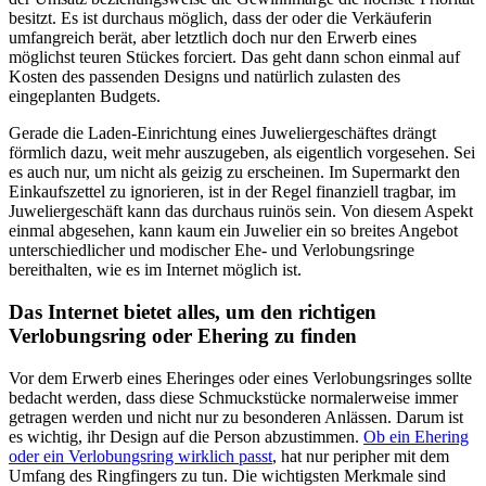
besitzt. Es ist durchaus möglich, dass der oder die Verkäuferin
umfangreich berät, aber letztlich doch nur den Erwerb eines
möglichst teuren Stückes forciert. Das geht dann schon einmal auf
Kosten des passenden Designs und natürlich zulasten des
eingeplanten Budgets.
Gerade die Laden-Einrichtung eines Juweliergeschäftes drängt
förmlich dazu, weit mehr auszugeben, als eigentlich vorgesehen. Sei
es auch nur, um nicht als geizig zu erscheinen. Im Supermarkt den
Einkaufszettel zu ignorieren, ist in der Regel finanziell tragbar, im
Juweliergeschäft kann das durchaus ruinös sein. Von diesem Aspekt
einmal abgesehen, kann kaum ein Juwelier ein so breites Angebot
unterschiedlicher und modischer Ehe- und Verlobungsringe
bereithalten, wie es im Internet möglich ist.
Das Internet bietet alles, um den richtigen
Verlobungsring oder Ehering zu finden
Vor dem Erwerb eines Eheringes oder eines Verlobungsringes sollte
bedacht werden, dass diese Schmuckstücke normalerweise immer
getragen werden und nicht nur zu besonderen Anlässen. Darum ist
es wichtig, ihr Design auf die Person abzustimmen.
Ob ein Ehering
oder ein Verlobungsring wirklich passt
, hat nur peripher mit dem
Umfang des Ringfingers zu tun. Die wichtigsten Merkmale sind