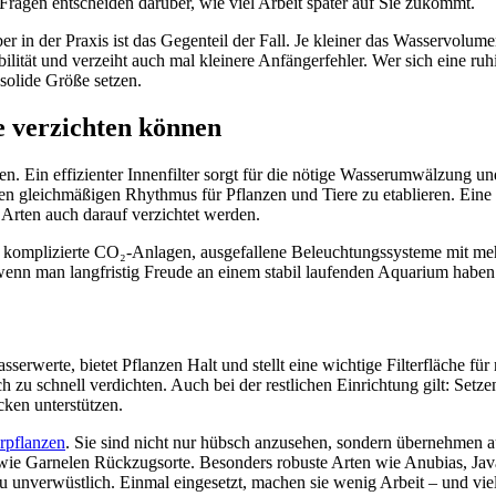
 Fragen entscheiden darüber, wie viel Arbeit später auf Sie zukommt.
er in der Praxis ist das Gegenteil der Fall. Je kleiner das Wasservolu
lität und verzeiht auch mal kleinere Anfängerfehler. Wer sich eine ruhi
solide Größe setzen.
ie verzichten können
en. Ein effizienter Innenfilter sorgt für die nötige Wasserumwälzung u
nen gleichmäßigen Rhythmus für Pflanzen und Tiere zu etablieren. Eine 
Arten auch darauf verzichtet werden.
 komplizierte CO₂-Anlagen, ausgefallene Beleuchtungssysteme mit meh
 wenn man langfristig Freude an einem stabil laufenden Aquarium haben 
serwerte, bietet Pflanzen Halt und stellt eine wichtige Filterfläche für
ch zu schnell verdichten. Auch bei der restlichen Einrichtung gilt: Setze
ken unterstützen.
rpflanzen
. Sie sind nicht nur hübsch anzusehen, sondern übernehmen a
wie Garnelen Rückzugsorte. Besonders robuste Arten wie Anubias, Jav
unverwüstlich. Einmal eingesetzt, machen sie wenig Arbeit – und vie