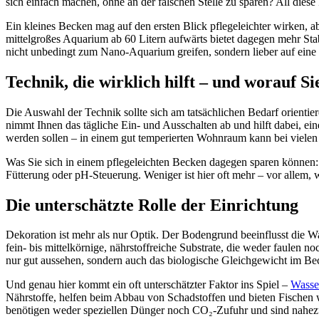
sich einfach machen, ohne an der falschen Stelle zu sparen? All diese
Ein kleines Becken mag auf den ersten Blick pflegeleichter wirken, ab
mittelgroßes Aquarium ab 60 Litern aufwärts bietet dagegen mehr Stabi
nicht unbedingt zum Nano-Aquarium greifen, sondern lieber auf eine 
Technik, die wirklich hilft – und worauf S
Die Auswahl der Technik sollte sich am tatsächlichen Bedarf orientier
nimmt Ihnen das tägliche Ein- und Ausschalten ab und hilft dabei, ei
werden sollen – in einem gut temperierten Wohnraum kann bei vielen 
Was Sie sich in einem pflegeleichten Becken dagegen sparen können:
Fütterung oder pH-Steuerung. Weniger ist hier oft mehr – vor allem,
Die unterschätzte Rolle der Einrichtung
Dekoration ist mehr als nur Optik. Der Bodengrund beeinflusst die Was
fein- bis mittelkörnige, nährstoffreiche Substrate, die weder faulen no
nur gut aussehen, sondern auch das biologische Gleichgewicht im Bec
Und genau hier kommt ein oft unterschätzter Faktor ins Spiel –
Wasse
Nährstoffe, helfen beim Abbau von Schadstoffen und bieten Fischen 
benötigen weder speziellen Dünger noch CO₂-Zufuhr und sind nahezu 