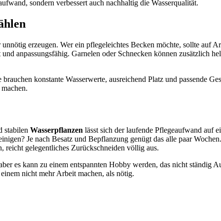
aufwand, sondern verbessert auch nachhaltig die Wasserqualität.
ählen
 unnötig erzeugen. Wer ein pflegeleichtes Becken möchte, sollte auf A
st und anpassungsfähig. Garnelen oder Schnecken können zusätzlich hel
ie brauchen konstante Wasserwerte, ausreichend Platz und passende Gesel
t machen.
d stabilen
Wasserpflanzen
lässt sich der laufende Pflegeaufwand auf 
r reinigen? Je nach Besatz und Bepflanzung genügt das alle paar Wochen
 reicht gelegentliches Zurückschneiden völlig aus.
n – aber es kann zu einem entspannten Hobby werden, das nicht ständig A
einem nicht mehr Arbeit machen, als nötig.