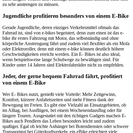
zu sehr anstrengen zu müssen.
Jugendliche profitieren besonders von einem E-Bike
Gerade Jugendliche, deren einziges Verkehrsmittel oftmals das
Fahrrad ist, sind von e-bikes begeistert, denn zum einen ist das e-
bike ihr erstes Fahrzeug mit Motor, das selbstständig und ohne
körperliche Anstrengung fährt und zudem viel flexibler als ein Mofa
oder Elektroroller, denn mit einem e-bike können deutlich höhere
Geschwindigkeiten erreicht werden. Ein E- Bikes ist also ideal,
wenn beispielsweise lange Schulwege zu bewältigen sind. Für
Kinder unter 14 Jahren sind Elektrofahrräder nicht zu empfehlen.
Jeder, der gerne bequem Fahrrad fährt, profitiert
von einem E-Bike
Wer E- Bikes nutzt, genießt viele Vorteile: Mehr Zeitgewinn,
Komfort, kürzere Anfahrtszeiten und mehr Fitness dank der
Bewegung im Freien. Es gibt eine Vielzahl an Einsatzgebieten, ob
im Alltag, bei Ausflügen, bei einem Wochenendausflug oder für
längere Touren. Ausgestattet mit den richtigen Gadgets machen E-
Bikes auch Pendlern das Leben besonders leicht und zudem
spaßiger. Egal ob leichte Anhänger bei Botendiensten oder schwere
Transportgut bei Güterkraftverkehr, ein eBike erleichtert viele