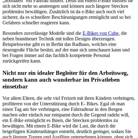
„normalen“ ein Fahrrad hindert. Denn mit einem e-Bike müssen sie
sich nicht mehr so anstrengen und können auch längere Strecken
problemlos bewältigen. Zusätzlich ist da e-Bike auch noch viel
sicherer, da es schnellere Beschleunigungen ermöglicht und so bei
Gefahren schneller reagieren kann.
Besonders zuverlässige Modelle sind die
E-Bikes von Cube
, die
neben brandneuer Technik mit tollen Designs überzeugen.
Beispielsweise gibt es in Berlin das Radhaus, welches eine
riesengroße Fläche besitzt, auf der man sich umschauen kann und
bei Fragen immer auf das fachlich kompetente Personal
zurückgreifen kann.
Nicht nur ein idealer Begleiter für den Arbeitsweg,
sondern kann auch wunderbar im Privatleben
einsetzbar
Vor allem Eltern, die sehr viel Freizeit mit ihren Kindern verbringen,
profitieren von der Unterstützung durch E- Bikes. Egal ob man
einen Tag am See verbringen, eine Fahrradtour in den Bergen
machen oder einfach nur entspannt durch die Gegend radeln will,
ein E-Bike ermöglicht es Ihnen, die Strecken problemlos zu
bewältigen. Mit einem E-Bike wird die Last, die durch die
beigefügten Kinderanhänger entsteht, deutlich geringer, sodass Sie
auch längere Touren und Ausflüge unternehmen können, ohne sich