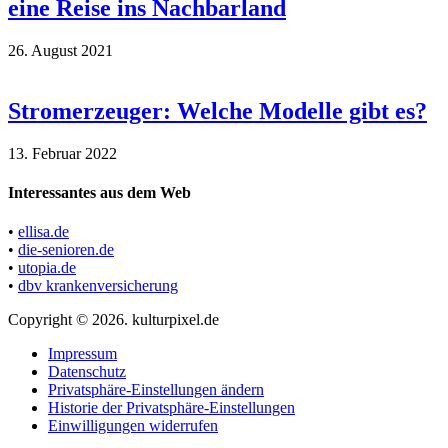
eine Reise ins Nachbarland
26. August 2021
Stromerzeuger: Welche Modelle gibt es?
13. Februar 2022
Interessantes aus dem Web
•
ellisa.de
•
die-senioren.de
•
utopia.de
•
dbv krankenversicherung
Copyright © 2026. kulturpixel.de
Impressum
Datenschutz
Privatsphäre-Einstellungen ändern
Historie der Privatsphäre-Einstellungen
Einwilligungen widerrufen