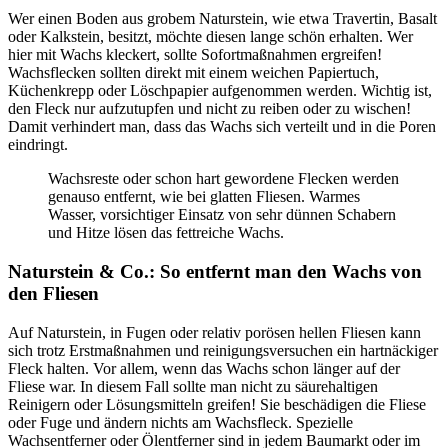
Wer einen Boden aus grobem Naturstein, wie etwa Travertin, Basalt
oder Kalkstein, besitzt, möchte diesen lange schön erhalten. Wer
hier mit Wachs kleckert, sollte Sofortmaßnahmen ergreifen!
Wachsflecken sollten direkt mit einem weichen Papiertuch,
Küchenkrepp oder Löschpapier aufgenommen werden. Wichtig ist,
den Fleck nur aufzutupfen und nicht zu reiben oder zu wischen!
Damit verhindert man, dass das Wachs sich verteilt und in die Poren
eindringt.
Wachsreste oder schon hart gewordene Flecken werden
genauso entfernt, wie bei glatten Fliesen. Warmes
Wasser, vorsichtiger Einsatz von sehr dünnen Schabern
und Hitze lösen das fettreiche Wachs.
Naturstein & Co.: So entfernt man den Wachs von
den Fliesen
Auf Naturstein, in Fugen oder relativ porösen hellen Fliesen kann
sich trotz Erstmaßnahmen und reinigungsversuchen ein hartnäckiger
Fleck halten. Vor allem, wenn das Wachs schon länger auf der
Fliese war. In diesem Fall sollte man nicht zu säurehaltigen
Reinigern oder Lösungsmitteln greifen! Sie beschädigen die Fliese
oder Fuge und ändern nichts am Wachsfleck. Spezielle
Wachsentferner oder Ölentferner sind in jedem Baumarkt oder im