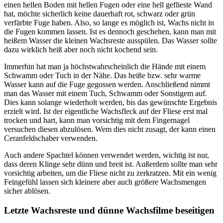
einen hellen Boden mit hellen Fugen oder eine hell geflieste Wand
hat, möchte sicherlich keine dauerhaft rot, schwarz oder grün
verfärbte Fuge haben. Also, so lange es möglich ist, Wachs nicht in
die Fugen kommen lassen. Ist es dennoch geschehen, kann man mit
heißem Wasser die kleinen Wachsreste ausspülen. Das Wasser sollte
dazu wirklich heiß aber noch nicht kochend sein.
Immerhin hat man ja höchstwahrscheinlich die Hände mit einem
Schwamm oder Tuch in der Nähe. Das heiße bzw. sehr warme
Wasser kann auf die Fuge gegossen werden. Anschließend nimmt
man das Wasser mit einem Tuch, Schwamm oder Sonstigem auf.
Dies kann solange wiederholt werden, bis das gewünschte Ergebnis
erzielt wird. Ist der eigentliche Wachsfleck auf der Fliese erst mal
trocken und hart, kann man vorsichtig mit dem Fingernagel
versuchen diesen abzulösen. Wem dies nicht zusagt, der kann einen
Ceranfeldschaber verwenden.
Auch andere Spachtel können verwendet werden, wichtig ist nur,
dass deren Klinge sehr dünn und breit ist. Außerdem sollte man sehr
vorsichtig arbeiten, um die Fliese nicht zu zerkratzen. Mit ein wenig
Feingefühl lassen sich kleinere aber auch größere Wachsmengen
sicher ablösen.
Letzte Wachsreste und dünne Wachsfilme beseitigen