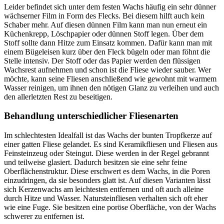
Leider befindet sich unter dem festen Wachs häufig ein sehr dünner
wächserner Film in Form des Flecks. Bei diesem hilft auch kein
Schaber mehr. Auf diesen dünnen Film kann man nun erneut ein
Küchenkrepp, Löschpapier oder dünnen Stoff legen. Über dem
Stoff sollte dann Hitze zum Einsatz kommen. Dafür kann man mit
einem Bügeleisen kurz über den Fleck bügeln oder man föhnt die
Stelle intensiv. Der Stoff oder das Papier werden den flüssigen
Wachsrest aufnehmen und schon ist die Fliese wieder sauber. Wer
möchte, kann seine Fliesen anschließend wie gewohnt mit warmem
Wasser reinigen, um ihnen den nötigen Glanz zu verleihen und auch
den allerletzten Rest zu beseitigen.
Behandlung unterschiedlicher Fliesenarten
Im schlechtesten Idealfall ist das Wachs der bunten Tropfkerze auf
einer gatten Fliese gelandet. Es sind Keramikfliesen und Fliesen aus
Feinsteinzeug oder Steingut. Diese werden in der Regel gebrannt
und teilweise glasiert. Dadurch besitzen sie eine sehr feine
Oberflächenstruktur. Diese erschwert es dem Wachs, in die Poren
einzudringen, da sie besonders glatt ist. Auf diesen Varianten lässt
sich Kerzenwachs am leichtesten entfernen und oft auch alleine
durch Hitze und Wasser. Natursteinfliesen verhalten sich oft eher
wie eine Fuge. Sie besitzen eine poröse Oberfläche, von der Wachs
schwerer zu entfernen ist.