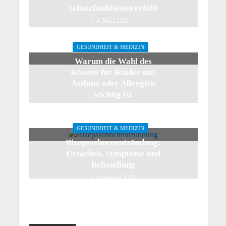
Schutzfunktionen erfüllt
4. März 2026
GESUNDHEIT & MEDIZIN
Warum die Wahl des
Kissens für Kinder mit
Asthma oder Allergien
wichtig ist
19. Januar 2026
GESUNDHEIT & MEDIZIN
Bizepssehnenentzündung:
Ursachen, Symptome und
Behandlung
5. September 2025