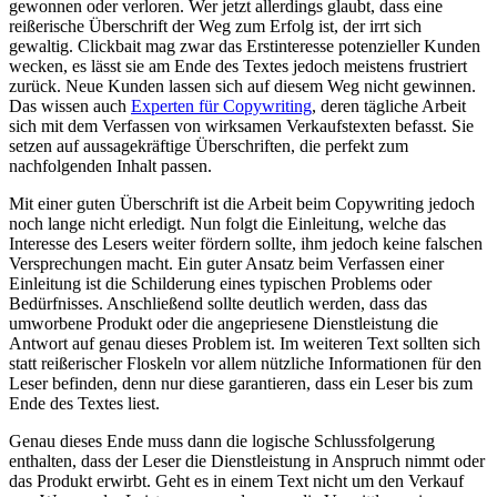
gewonnen oder verloren. Wer jetzt allerdings glaubt, dass eine
reißerische Überschrift der Weg zum Erfolg ist, der irrt sich
gewaltig. Clickbait mag zwar das Erstinteresse potenzieller Kunden
wecken, es lässt sie am Ende des Textes jedoch meistens frustriert
zurück. Neue Kunden lassen sich auf diesem Weg nicht gewinnen.
Das wissen auch
Experten für Copywriting
, deren tägliche Arbeit
sich mit dem Verfassen von wirksamen Verkaufstexten befasst. Sie
setzen auf aussagekräftige Überschriften, die perfekt zum
nachfolgenden Inhalt passen.
Mit einer guten Überschrift ist die Arbeit beim Copywriting jedoch
noch lange nicht erledigt. Nun folgt die Einleitung, welche das
Interesse des Lesers weiter fördern sollte, ihm jedoch keine falschen
Versprechungen macht. Ein guter Ansatz beim Verfassen einer
Einleitung ist die Schilderung eines typischen Problems oder
Bedürfnisses. Anschließend sollte deutlich werden, dass das
umworbene Produkt oder die angepriesene Dienstleistung die
Antwort auf genau dieses Problem ist. Im weiteren Text sollten sich
statt reißerischer Floskeln vor allem nützliche Informationen für den
Leser befinden, denn nur diese garantieren, dass ein Leser bis zum
Ende des Textes liest.
Genau dieses Ende muss dann die logische Schlussfolgerung
enthalten, dass der Leser die Dienstleistung in Anspruch nimmt oder
das Produkt erwirbt. Geht es in einem Text nicht um den Verkauf