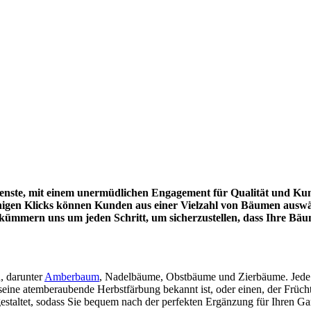
ienste, mit einem unermüdlichen Engagement für Qualität und Kund
enigen Klicks können Kunden aus einer Vielzahl von Bäumen ausw
ir kümmern uns um jeden Schritt, um sicherzustellen, dass Ihre B
, darunter
Amberbaum
, Nadelbäume, Obstbäume und Zierbäume. Jede 
ine atemberaubende Herbstfärbung bekannt ist, oder einen, der Früchte 
gestaltet, sodass Sie bequem nach der perfekten Ergänzung für Ihren G