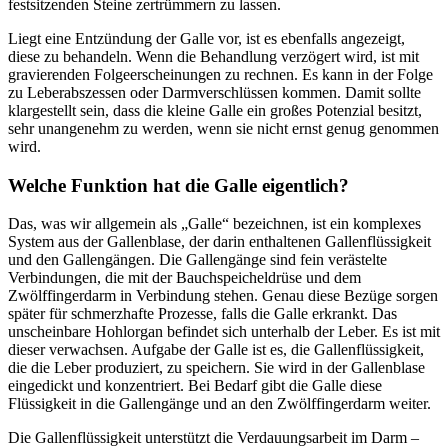
festsitzenden Steine zertrümmern zu lassen.
Liegt eine Entzündung der Galle vor, ist es ebenfalls angezeigt,
diese zu behandeln. Wenn die Behandlung verzögert wird, ist mit
gravierenden Folgeerscheinungen zu rechnen. Es kann in der Folge
zu Leberabszessen oder Darmverschlüssen kommen. Damit sollte
klargestellt sein, dass die kleine Galle ein großes Potenzial besitzt,
sehr unangenehm zu werden, wenn sie nicht ernst genug genommen
wird.
Welche Funktion hat die Galle eigentlich?
Das, was wir allgemein als „Galle“ bezeichnen, ist ein komplexes
System aus der Gallenblase, der darin enthaltenen Gallenflüssigkeit
und den Gallengängen. Die Gallengänge sind fein verästelte
Verbindungen, die mit der Bauchspeicheldrüse und dem
Zwölffingerdarm in Verbindung stehen. Genau diese Bezüge sorgen
später für schmerzhafte Prozesse, falls die Galle erkrankt. Das
unscheinbare Hohlorgan befindet sich unterhalb der Leber. Es ist mit
dieser verwachsen. Aufgabe der Galle ist es, die Gallenflüssigkeit,
die die Leber produziert, zu speichern. Sie wird in der Gallenblase
eingedickt und konzentriert. Bei Bedarf gibt die Galle diese
Flüssigkeit in die Gallengänge und an den Zwölffingerdarm weiter.
Die Gallenflüssigkeit unterstützt die Verdauungsarbeit im Darm –