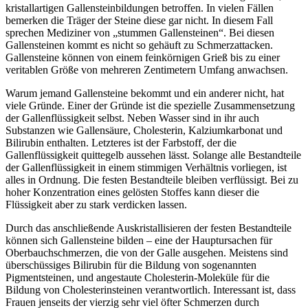
kristallartigen Gallensteinbildungen betroffen. In vielen Fällen
bemerken die Träger der Steine diese gar nicht. In diesem Fall
sprechen Mediziner von „stummen Gallensteinen“. Bei diesen
Gallensteinen kommt es nicht so gehäuft zu Schmerzattacken.
Gallensteine können von einem feinkörnigen Grieß bis zu einer
veritablen Größe von mehreren Zentimetern Umfang anwachsen.
Warum jemand Gallensteine bekommt und ein anderer nicht, hat
viele Gründe. Einer der Gründe ist die spezielle Zusammensetzung
der Gallenflüssigkeit selbst. Neben Wasser sind in ihr auch
Substanzen wie Gallensäure, Cholesterin, Kalziumkarbonat und
Bilirubin enthalten. Letzteres ist der Farbstoff, der die
Gallenflüssigkeit quittegelb aussehen lässt. Solange alle Bestandteile
der Gallenflüssigkeit in einem stimmigen Verhältnis vorliegen, ist
alles in Ordnung. Die festen Bestandteile bleiben verflüssigt. Bei zu
hoher Konzentration eines gelösten Stoffes kann dieser die
Flüssigkeit aber zu stark verdicken lassen.
Durch das anschließende Auskristallisieren der festen Bestandteile
können sich Gallensteine bilden – eine der Hauptursachen für
Oberbauchschmerzen, die von der Galle ausgehen. Meistens sind
überschüssiges Bilirubin für die Bildung von sogenannten
Pigmentsteinen, und angestaute Cholesterin-Moleküle für die
Bildung von Cholesterinsteinen verantwortlich. Interessant ist, dass
Frauen jenseits der vierzig sehr viel öfter Schmerzen durch