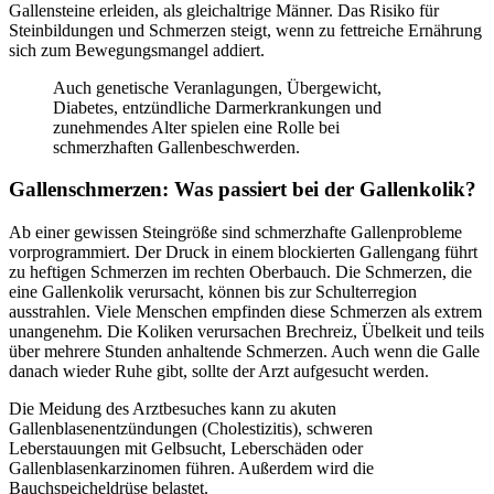
Gallensteine erleiden, als gleichaltrige Männer. Das Risiko für
Steinbildungen und Schmerzen steigt, wenn zu fettreiche Ernährung
sich zum Bewegungsmangel addiert.
Auch genetische Veranlagungen, Übergewicht,
Diabetes, entzündliche Darmerkrankungen und
zunehmendes Alter spielen eine Rolle bei
schmerzhaften Gallenbeschwerden.
Gallenschmerzen: Was passiert bei der Gallenkolik?
Ab einer gewissen Steingröße sind schmerzhafte Gallenprobleme
vorprogrammiert. Der Druck in einem blockierten Gallengang führt
zu heftigen Schmerzen im rechten Oberbauch. Die Schmerzen, die
eine Gallenkolik verursacht, können bis zur Schulterregion
ausstrahlen. Viele Menschen empfinden diese Schmerzen als extrem
unangenehm. Die Koliken verursachen Brechreiz, Übelkeit und teils
über mehrere Stunden anhaltende Schmerzen. Auch wenn die Galle
danach wieder Ruhe gibt, sollte der Arzt aufgesucht werden.
Die Meidung des Arztbesuches kann zu akuten
Gallenblasenentzündungen (Cholestizitis), schweren
Leberstauungen mit Gelbsucht, Leberschäden oder
Gallenblasenkarzinomen führen. Außerdem wird die
Bauchspeicheldrüse belastet.