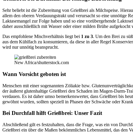
Sehr beliebt ist die Zubereitung von Grießbrei als Milchspeise. Hiera
allem den oberen Verdauungstrakt und verursacht so eine unnötige 
Laktasemangel zur Folge haben und so eine vorübergehende Laktosein
daher ausschließlich mit Wasser oder einer milden Brühe aufgekocht
Das empfohlene Mischverhältnis liegt bei
1 zu 3
. Um den Brei zu süß
aus dem Kühlfach zu konsumieren, da diese in aller Regel Konservieru
wird nur unnötig beansprucht.
New Africa/shutterstock.com
Wann Vorsicht geboten ist
Menschen mit einer sogenannten Zöliakie bzw. Glutenunverträglichkeit
der äußerst glutenhaltige Grießbrei den Schaden im Magen-Darm-Trak
verdauen. Es ist daher umso bemerkenswerter, dass Grießbrei bis heute
gewöhnt wurden, sollten speziell in Phasen der Schwäche oder Krankhe
Bei Durchfall hilft Grießbrei: Unser Fazit
Abschließend gilt es festzuhalten, dass die Frage, was ein von Durchf
Grießbrei ein über die Maßen bekömmliches Lebensmittel, das den Verd