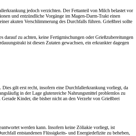
llerkrankung jedoch verzichten. Der Fettanteil von Milch belastet vor
ektionen und entzündliche Vorgänge im Magen-Darm-Trakt einen
ner akuten Verschlimmerung des Durchfalls führen. Grießbrei sollte
 es darauf zu achten, keine Fertigmischungen oder Grießzubereitungen
rdauungstrakt ist diesen Zutaten gewachsen, ein erkrankter dagegen
es gilt erst recht, insofern eine Durchfallerkrankung vorliegt, da
ngsläufig in der Lage glutenreiche Nahrungsmittel problemlos zu
t. Gerade Kinder, die bisher nicht an den Verzehr von Grießbrei
eantwortet werden kann. Insofern keine Zöliakie vorliegt, ist
urchfall entstandenen Flüssigkeits- und Energiedefizite zu beheben,