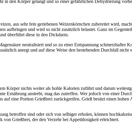
zehr in den Körper gelangt und so einer gefährlichen Dehydrierung vorbe
weizen, aus sehr fein geriebenen Weizenkörnchen zubereitet wird, m
n aufbringen und wird so nicht zusätzlich belastet. Ganz im Gegenteil
und überführt diese in den Dickdarm.
agensäure neutralisiert und so zu einer Entspannung schmerzhafter Kon
sätzlich anregt und auf diese Weise den bestehenden Durchfall nicht w
 dem Körper nichts weiter als hohle Kalorien zuführt und darum weites
te Ernährung anstrebt, mag das zutreffen. Wer jedoch von einer Durchfa
auf eine Portion Grießbrei zurückgreifen. Grieß besitzt einen hohen A
ung betroffen sind oder sich von selbiger erholen, können hochkaloris
on Grießbrei, der den Verzehr bei Appetitlosigkeit erleichtert.