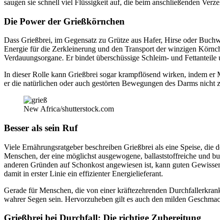
saugen sie schnell viel Flüssigkeit auf, die beim anschließenden Ver
Die Power der Grießkörnchen
Dass Grießbrei, im Gegensatz zu Grütze aus Hafer, Hirse oder Buch
Energie für die Zerkleinerung und den Transport der winzigen Körnche
Verdauungsorgane. Er bindet überschüssige Schleim- und Fettanteile 
In dieser Rolle kann Grießbrei sogar krampflösend wirken, indem er M
er die natürlichen oder auch gestörten Bewegungen des Darms nicht zu
New Africa/shutterstock.com
Besser als sein Ruf
Viele Ernährungsratgeber beschreiben Grießbrei als eine Speise, die
Menschen, der eine möglichst ausgewogene, ballaststoffreiche und bun
anderen Gründen auf Schonkost angewiesen ist, kann guten Gewissens 
damit in erster Linie ein effizienter Energielieferant.
Gerade für Menschen, die von einer kräftezehrenden Durchfallerkrank
wahrer Segen sein. Hervorzuheben gilt es auch den milden Geschmack v
Grießbrei bei Durchfall: Die richtige Zubereitung