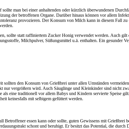
uf sollte man bei einer anhaltenden oder kürzlich überwundenen Durchfa
Reizung der betroffenen Organe. Darüber hinaus können vor allem Inf
toleranz provozieren. Der Konsum von Milch kann in diesem Fall zu ei
 werden.
en, sollte statt raffiniertem Zucker Honig verwendet werden. Auch gilt
ngsstoffe, Milchpulver, Süßungsmittel u.ä. enthalten. Ein gesunder Ve
 sollten den Konsum von Grießbrei unter allen Umständen vermeiden. Di
t nur vergrößern wird. Auch Säuglinge und Kleinkinder sind nicht zwa
 als eine traditionell vor allem Babys und Kindern servierte Speise gil
it keinesfalls mit selbigem gefüttert werden.
all Betroffener essen kann oder sollte, guten Gewissens mit Grießbrei b
auungstrakt schont und beruhigt. Er besitzt das Potential, die durch D