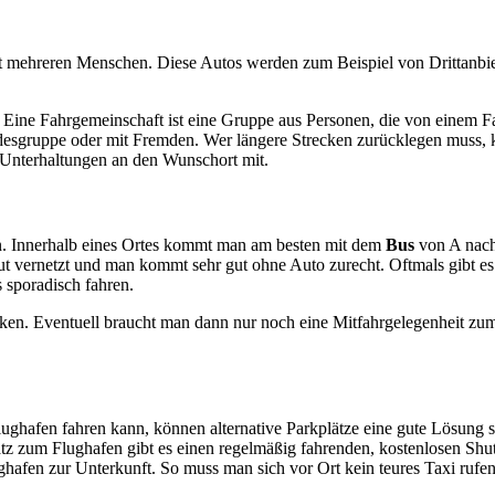
it mehreren Menschen. Diese Autos werden zum Beispiel von Drittanbi
. Eine Fahrgemeinschaft ist eine Gruppe aus Personen, die von einem
eundesgruppe oder mit Fremden. Wer längere Strecken zurücklegen muss, 
te Unterhaltungen an den Wunschort mit.
ken. Innerhalb eines Ortes kommt man am besten mit dem
Bus
von A nach
ut vernetzt und man kommt sehr gut ohne Auto zurecht. Oftmals gibt e
 sporadisch fahren.
ecken. Eventuell braucht man dann nur noch eine Mitfahrgelegenheit zu
ghafen fahren kann, können alternative Parkplätze eine gute Lösung se
 zum Flughafen gibt es einen regelmäßig fahrenden, kostenlosen Shutt
ughafen zur Unterkunft. So muss man sich vor Ort kein teures Taxi rufen