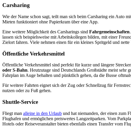
Carsharing
Wie der Name schon sagt, teilt man sich beim Carsharing ein Auto m
Mieten funktioniert ohne Papierkram über eine App.
Eine weitere Möglichkeit des Carsharings sind
Fahrgemeinschaften
lassen sich beispielsweise mit Arbeitskollegen bilden, mit einer Fr
Zielort fahren. Viele nehmen einen für ein kleines Spritgeld und net
Öffentliche Verkehrsmittel
Öffentliche Verkehrsmittel sind perfekt für kurze und längere Strec
oder S-Bahn
. Heutzutage sind Deutschlands Großstädte meist sehr g
Fahrplan im Auge behalten und pünktlich gehen, da die Busse oftmals
Für weitere Fahrten eignet sich der Zug oder Schnellzug für Fernstr
nutzen oder zu Fuß gehen.
Shuttle-Service
Fliegt man
alleine in den Urlaub
und hat niemanden, der einen zum Flu
Flughafen und ermöglichen preiswertes Langzeitparken. Vom Parkplatz
Hotels oder Reiseveranstalter bieten ebenfalls einen Transfer vom Fl