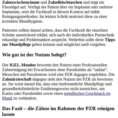
Zahnzwischenräume
und
Zahnfleischtaschen
und trägt ein
Fluoridgel auf. Verfügt der Patient über ein Implantat oder mehrere
Implantate, setzt die Fachkraft in diesem Kontext auf milde
Reinigungsmethoden. Im letzten Schritt motiviert diese zu einer
korrekten Mundhygiene.
Patienten sollten darauf achten, dass die Fachkraft die einzelnen
Schritte ausreichend erklärt, sich nach der individuellen Putztechnik
erkundigt und Problematiken anspricht. Weiterhin sollte diese
Tipps
zur Mundpflege
geben können und möglichst sanft vorgehen.
Wie gut ist der Nutzen belegt?
Der
IGEL-Monitor
bewertet den Nutzen einer Professionellen
Zahnreinigung bei Erwachsenen ohne Parodontitis als “unklar”.
Menschen mit Parodontose wird eine PZR dagegen empfohlen. Die
Zahnärzteschaft
dagegen sieht den Nutzen der PZR als bewiesen
an. Sie weist darauf hin, dass eine herkömmliche Mundpflege und
gesundheitsförderliche Ernährungsweise nicht ausreichen, um
Karies oder Parodontitis sowie einen
metallischen Geschmack im
Mund
zu verhindern.
Das Fazit – die Zähne im Rahmen der PZR reinigen
lassen