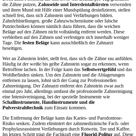
die Zähne putzen,
Zahnseide und Interdentalbürsten
verwenden
und ihren Mund mit Hilfe einer Mundspülung desinfizieren, stellen
schnell fest, dass sich Zahnstein und Verfärbungen bilden.
Zahnfehlstellungen, große Zahnzwischenräume oder falsche
Putztechniken können nämlich dazu führen, dass die weichen
Beläge auf den Zähnen nicht vollständig entfernt werden. Diese
verbleiben auf den Zähnen und verfestigen sich innerhalb weniger
Tage. Die
festen Beläge
kann ausschließlich der Zahnarzt
beseitigen.
Wer an Zahnstein leidet, stellt fest, dass sich die Zähne rau anfühlen.
Häufig ist der weiße bis gelbe Zahnstein sogar zu erkennen, wenn
Betroffene lachen. In der Folge kann das
Selbstwertgefühl
und das
Wohlbefinden sinken. Um den Zahnstein und die Ablagerungen
entfernen zu lassen, lohnt sich der Gang zur Professionellen
Zahnreinigung. Der Zahnarzt entfernt den Zahnstein zwar auch
einmal pro Jahr, allerdings umfasst die professionelle Zahnreinigung
eine Intensivreinigung, bei der spezielle Instrumente wie
Schallinstrumente, Handinstrumente und die
Pulverstrahltechnik
zum Einsatz kommen.
Die Entfernung der Beläge kann das Karies- und Parodontose-
Risiko senken. Zudem eliminiert der zahnmedizinische Fach- oder
Prophylaxeassistent Verfärbungen durch Rotwein, Tee und Kaffee.
Im letzten Schritt trägt die Fachkraft eine
Fluorid-Politur
auf. Diese