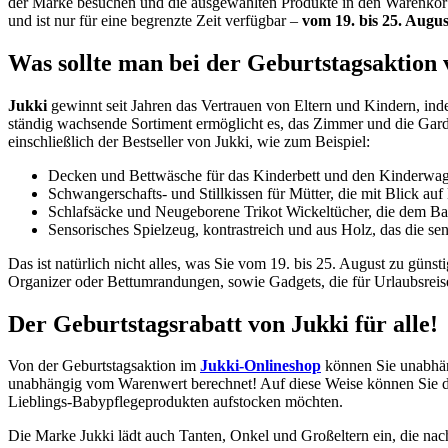
der Marke besuchen und die ausgewählten Produkte in den Warenkorb l
und ist nur für eine begrenzte Zeit verfügbar –
vom 19. bis 25. Augus
Was sollte man bei der Geburtstagsaktion
Jukki
gewinnt seit Jahren das Vertrauen von Eltern und Kindern, inde
ständig wachsende Sortiment ermöglicht es, das Zimmer und die Garde
einschließlich der Bestseller von Jukki, wie zum Beispiel:
Decken und Bettwäsche für das Kinderbett und den Kinderwagen
Schwangerschafts- und Stillkissen für Mütter, die mit Blick a
Schlafsäcke und Neugeborene Trikot Wickeltücher, die dem Bab
Sensorisches Spielzeug, kontrastreich und aus Holz, das die s
Das ist natürlich nicht alles, was Sie vom 19. bis 25. August zu gün
Organizer oder Bettumrandungen, sowie Gadgets, die für Urlaubsreise
Der Geburtstagsrabatt von Jukki für alle!
Von der Geburtstagsaktion im
Jukki-Onlineshop
können Sie unabhäng
unabhängig vom Warenwert berechnet! Auf diese Weise können Sie die
Lieblings-Babypflegeprodukten aufstocken möchten.
Die Marke Jukki lädt auch Tanten, Onkel und Großeltern ein, die nac