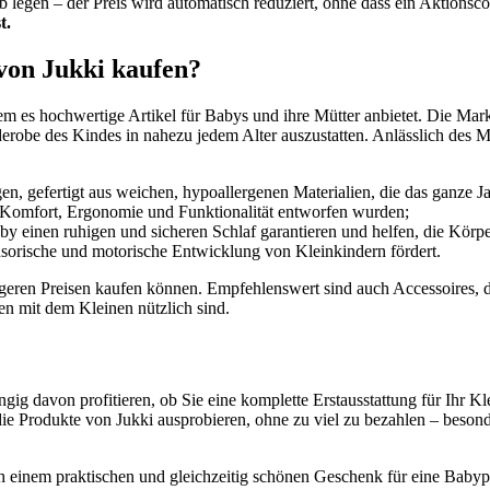
egen – der Preis wird automatisch reduziert, ohne dass ein Aktionsco
t.
 von Jukki kaufen?
m es hochwertige Artikel für Babys und ihre Mütter anbietet. Die Marke
robe des Kindes in nahezu jedem Alter auszustatten. Anlässlich des Ma
, gefertigt aus weichen, hypoallergenen Materialien, die das ganze 
uf Komfort, Ergonomie und Funktionalität entworfen wurden;
y einen ruhigen und sicheren Schlaf garantieren und helfen, die Körp
ensorische und motorische Entwicklung von Kleinkindern fördert.
stigeren Preisen kaufen können. Empfehlenswert sind auch Accessoires, 
n mit dem Kleinen nützlich sind.
ig davon profitieren, ob Sie eine komplette Erstausstattung für Ihr Kl
 Produkte von Jukki ausprobieren, ohne zu viel zu bezahlen – besond
h einem praktischen und gleichzeitig schönen Geschenk für eine Babyp