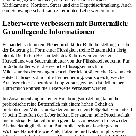
Medikamente, Kortison, Stress und eine Hepatitiserkrankung. Auch
eine Schwangerschaft kann zu erhöhten Leberwerten führen.
Leberwerte verbessern mit Buttermilch:
Grundlegende Informationen
Es handelt sich um ein Nebenprodukt der Butterherstellung, das bei
der Butterung in Form einer Flüssigkeit (
reine
Buttermilch) übrig
bleibt. Die festen Bestandteile des Rahms werden bei der
Herstellung von Sauerrahmbutter von der Flüssigkeit getrennt. Für
Süßrahmbutter wird die restliche Flüssigkeit noch mit
Milchsäurebakterien angereichert. Der leicht säuerliche Geschmack
entsteht übrigens durch die Fermentierung. Ganz gleich, welcher
Auslöser einer Lebererkrankung vorausgegangen ist: Mit
reiner
Buttermilch können die Leberwerte verbessert werden.
Im Zusammenhang mit einer Ernährungsumstellung kann die
probiotische
reine
Buttermilch mit einem hohen Gehalt an
probiotischen Milchsäurebakterien und einem Fettgehalt von unter 1
% beim Entgiften der Leber helfen. Der zudem hohe Proteingehalt
und niedrige Fettanteil führen gleichfalls zu besseren Leberwerten.
Alleine damit gilt die
reine
Buttermilch schon als sehr gesund.
Wichtige Nährstoffe wie Zink, Folsäure und Kalzium plus viele