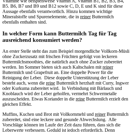
Vitamine wie beispielsweise Vitamin A, Vitamin B1, B2, B3, B4,
B5. B6, B7 und B9 und B12 sowie C, D, E und K sind für diese
Aussage ebenfalls verantwortlich. Hinzu kommen wichtige
Mineralstoffe und Spurenelemente, die in
reiner
Buttermilch
ebenfalls enthalten sind.
In welcher Form kann Buttermilch Tag für Tag
ausreichend konsumiert werden?
An erster Stelle steht das zum Beispiel morgendliche Vollkorn-Müsli
ohne Zuckerzusatz mit frischen Früchten gefolgt von leckeren
Buttermilchsmoothies, die natürlich auch ohne Zucker zubereitet
werden. Im Sommer bieten sich auch Kaltschalen mit
reiner
Buttermilch und Grapefruit an. Eine doppelte Power für die
Reinigung der Leber. Diese doppelte Unterstützung der Leber
besteht auch, wenn die
reine
Buttermilch herzhaft mit Curry, Ingwer
oder Kurkuma zubereitet wird. In Verbindung mit Bärlauch und
Knoblauch wird der Leber geholfen, vermehrt Schwermetalle
auszuscheiden. Etwas Koriander in die
reine
Buttermilch erzielt den
gleichen Effekt.
Muffins, Kuchen und Brot mit Vollkornmehl und
reiner
Buttermilch
zubereitet, sind eine leckere und gesunde Abwechslung. Alle
Vorschläge können im Laufe der Zeit dazu führen, dass sich die
Leberwerte verbessern. Geduld ist jedoch erforderlich. Denn