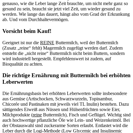
genauso, wie die Leber lange Zeit brauchte, um nicht mehr ganz so
gesund zu sein, braucht sie jetzt viel Zeit, um wieder gesund zu
werden. Wie lange das dauert, hängt also vom Grad der Erkrankung
ab. Und vom Durchhaltevermögen.
Vorsicht beim Kauf!
Geeignet ist nur die
REINE
Buttermilch, weil der Buttermilch
(Zusatz „reine“ fehlt) Magermilch zugefügt werden darf. Zudem
entsteht die „nicht reine“ Buttermilch nicht beim Buttern, sondern
wird industriell hergestellt. Empfehlenswert ist zudem, auf
Bioqualität zu achten.
Die richtige Ernährung mit Buttermilch bei erhöhten
Leberwerten
Die Ernährungsbasis bei erhöhten Leberwerten sollte insbesondere
aus Gemüse (Artischocken, Schwarzwurzeln, Topinambur,
Chicorée und Pastinaken mit jeweils viel TL Inulin) bestehen. Dazu
sättigendes Eiweiß aus Nüssen und Hülsenfrüchten sowie Eier,
Milchprodukte (
reine
Buttermilch), Fisch und Geflügel. Wichtig sind
auch hochwertige pflanzliche Öle wie Lein- und Weizenkeimöl. Bei
der Obstauswahl sind zuckerarme Sorten erlaubt. Entlastet wird die
Leber durch die Logi-Methode (Low Glycemic and Insulinemic