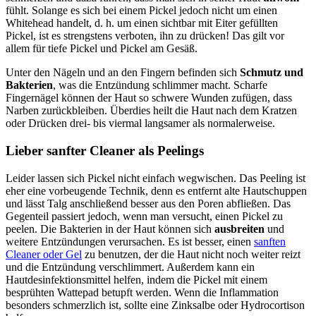
fühlt. Solange es sich bei einem Pickel jedoch nicht um einen
Whitehead handelt, d. h. um einen sichtbar mit Eiter gefüllten
Pickel, ist es strengstens verboten, ihn zu drücken! Das gilt vor
allem für tiefe Pickel und Pickel am Gesäß.
Unter den Nägeln und an den Fingern befinden sich
Schmutz und
Bakterien
, was die Entzündung schlimmer macht. Scharfe
Fingernägel können der Haut so schwere Wunden zufügen, dass
Narben zurückbleiben. Überdies heilt die Haut nach dem Kratzen
oder Drücken drei- bis viermal langsamer als normalerweise.
Lieber sanfter Cleaner als Peelings
Leider lassen sich Pickel nicht einfach wegwischen. Das Peeling ist
eher eine vorbeugende Technik, denn es entfernt alte Hautschuppen
und lässt Talg anschließend besser aus den Poren abfließen. Das
Gegenteil passiert jedoch, wenn man versucht, einen Pickel zu
peelen. Die Bakterien in der Haut können sich
ausbreiten
und
weitere Entzündungen verursachen. Es ist besser, einen
sanften
Cleaner oder Gel
zu benutzen, der die Haut nicht noch weiter reizt
und die Entzündung verschlimmert. Außerdem kann ein
Hautdesinfektionsmittel helfen, indem die Pickel mit einem
besprühten Wattepad betupft werden. Wenn die Inflammation
besonders schmerzlich ist, sollte eine Zinksalbe oder Hydrocortison