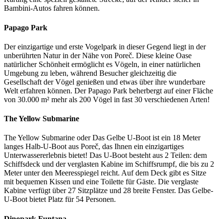
Bambini-Autos fahren können.
Papago Park
Der einzigartige und erste Vogelpark in dieser Gegend liegt in der
unberührten Natur in der Nähe von Poreč. Diese kleine Oase
natürlicher Schönheit ermöglicht es Vögeln, in einer natürlichen
Umgebung zu leben, während Besucher gleichzeitig die
Gesellschaft der Vögel genießen und etwas über ihre wunderbare
Welt erfahren können. Der Papago Park beherbergt auf einer Fläche
von 30.000 m² mehr als 200 Vögel in fast 30 verschiedenen Arten!
The Yellow Submarine
The Yellow Submarine oder Das Gelbe U-Boot ist ein 18 Meter
langes Halb-U-Boot aus Poreč, das Ihnen ein einzigartiges
Unterwassererlebnis bietet! Das U-Boot besteht aus 2 Teilen: dem
Schiffsdeck und der verglasten Kabine im Schiffsrumpf, die bis zu 2
Meter unter den Meeresspiegel reicht. Auf dem Deck gibt es Sitze
mit bequemen Kissen und eine Toilette für Gäste. Die verglaste
Kabine verfügt über 27 Sitzplätze und 28 breite Fenster. Das Gelbe-
U-Boot bietet Platz für 54 Personen.
Dinopark Funtana