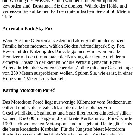
die Wirkung des Wassers zu den wunderschönen Skulpturen
geworden sind. Bestaunen Sie die üppigen Wände der Höhle und
verpassen Sie auf keinen Fall den unterirdischen See auf 60 Metern
Tiefe.
Adrenalin Park Sky Fox
Wenn Sie Ihre Grenzen austesten und aktiv Spaß mit der ganzen
Familie haben möchten, wählen Sie den Adrenalinpark Sky Fox.
Bevor mit der Nutzung des Parks begonnen wird, werden alle
Benutzer mit den Grundlagen der Nutzung der Geräte und deren
sicheren Einsatz in der kleinen Schule vertraut gemacht. Echte
Adrenalinliebhaber werden sicher das Zipline mit einer Gesamtlänge
von 250 Metern ausprobieren wollen. Spüren Sie, wie es ist, in einer
Höhe von 7 Metern zu schaukeln.
Karting Motodrom Poreč
Das Motodrom Poreč liegt nur wenige Kilometer vom Stadtzentrum
entfernt und ist der ideale Ort, an dem alle Liebhaber von
Geschwindigkeit, Spannung und Spaß ihren Adrenalinbedarf stillen
können. Die 600 m lange und 7 m breite Kartbahn von Poreč wurde
1999 nach weltweiten Motorsportstandards gebaut. Heute gilt sie als
die beste kroatische Kartbahn. Für die Jüngsten bietet Motodrom
Karting eine speziell gestaltete Strecke, auf der Kinder sicher in