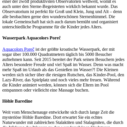
einer der zwölf produktivsten Observatorien weltweit, womit es
auch unter den Sterne-Begeisterten wirklich bekannt wurde. Das
Observatorium ist perfekt für Groß und Klein, Jung und Alt – denn
alle beobachten gerne den wunderschönen Sternenhimmel. Die
lokale Gemeinschaft hat sich auch darum bemüht und organisiert
unterschiedliche Programme für die Kinder jedes Alters.
Wasserpark Aquacolors Poreč
Aquacolors Poreč
ist der größte kroatische Wasserpark, der mit
sogar über 100.000 Quadratmetern täglich bis 5000 Besucher
aufnehmen kann. Seit 2015 bereitet der Park seinen Besuchern jedes
Alters besondere Freude und viel Spaß im Wasser. Denn was macht
mehr Spaß im Urlaub als das Genießen im Wasser?! Die Kleinen
werden sich sicher über die riesigen Rutschen, das Kinder-Pool, den
Lazy-River, das Spielplatz und noch vieles mehr freuen. Während
die Kinder animiert werden, können sich die Eltern im Pool
entspannen oder vielleicht eine Massage buchen.
Höhle Baredine
Weit vom Menschenauge entwickelte sich durch lange Zeit die
mysteriöse Höhle Baredine. Dort erwartet Sie ein echtes
Naturwunder mit zahlreichen Stalaktiten und Stalagmiten, die durch