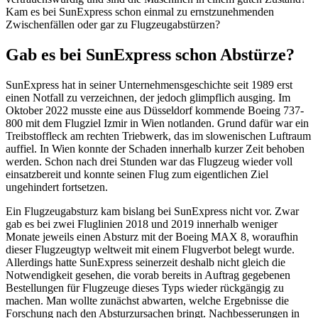
Kam es bei SunExpress schon einmal zu ernstzunehmenden
Zwischenfällen oder gar zu Flugzeugabstürzen?
Gab es bei SunExpress schon Abstürze?
SunExpress hat in seiner Unternehmensgeschichte seit 1989 erst
einen Notfall zu verzeichnen, der jedoch glimpflich ausging. Im
Oktober 2022 musste eine aus Düsseldorf kommende Boeing 737-
800 mit dem Flugziel Izmir in Wien notlanden. Grund dafür war ein
Treibstoffleck am rechten Triebwerk, das im slowenischen Luftraum
auffiel. In Wien konnte der Schaden innerhalb kurzer Zeit behoben
werden. Schon nach drei Stunden war das Flugzeug wieder voll
einsatzbereit und konnte seinen Flug zum eigentlichen Ziel
ungehindert fortsetzen.
Ein Flugzeugabsturz kam bislang bei SunExpress nicht vor. Zwar
gab es bei zwei Fluglinien 2018 und 2019 innerhalb weniger
Monate jeweils einen Absturz mit der Boeing MAX 8, woraufhin
dieser Flugzeugtyp weltweit mit einem Flugverbot belegt wurde.
Allerdings hatte SunExpress seinerzeit deshalb nicht gleich die
Notwendigkeit gesehen, die vorab bereits in Auftrag gegebenen
Bestellungen für Flugzeuge dieses Typs wieder rückgängig zu
machen. Man wollte zunächst abwarten, welche Ergebnisse die
Forschung nach den Absturzursachen bringt. Nachbesserungen in