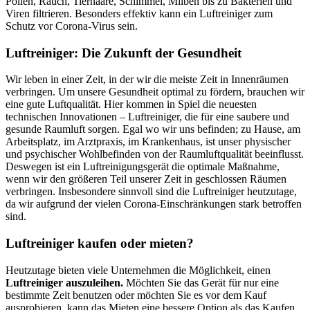
Pollen, Rauch, Tierhaare, Schimmel, Milben bis zu Bakterien und
Viren filtrieren. Besonders effektiv kann ein Luftreiniger zum
Schutz vor Corona-Virus sein.
Luftreiniger: Die Zukunft der Gesundheit
Wir leben in einer Zeit, in der wir die meiste Zeit in Innenräumen
verbringen. Um unsere Gesundheit optimal zu fördern, brauchen wir
eine gute Luftqualität. Hier kommen in Spiel die neuesten
technischen Innovationen – Luftreiniger, die für eine saubere und
gesunde Raumluft sorgen. Egal wo wir uns befinden; zu Hause, am
Arbeitsplatz, im Arztpraxis, im Krankenhaus, ist unser physischer
und psychischer Wohlbefinden von der Raumluftqualität beeinflusst.
Deswegen ist ein Luftreinigungsgerät die optimale Maßnahme,
wenn wir den größeren Teil unserer Zeit in geschlossen Räumen
verbringen. Insbesondere sinnvoll sind die Luftreiniger heutzutage,
da wir aufgrund der vielen Corona-Einschränkungen stark betroffen
sind.
Luftreiniger kaufen oder mieten?
Heutzutage bieten viele Unternehmen die Möglichkeit, einen
Luftreiniger auszuleihen.
Möchten Sie das Gerät für nur eine
bestimmte Zeit benutzen oder möchten Sie es vor dem Kauf
ausprobieren, kann das Mieten eine bessere Option als das Kaufen