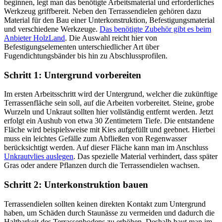
beginnen, legt man das benötigte Arbeitsmaterial und erforderliches
Werkzeug griffbereit. Neben den Terrassendielen gehören dazu
Material für den Bau einer Unterkonstruktion, Befestigungsmaterial
und verschiedene Werkzeuge.
Das benötigte Zubehör gibt es beim
Anbieter HolzLand
. Die Auswahl reicht hier von
Befestigungselementen unterschiedlicher Art über
Fugendichtungsbänder bis hin zu Abschlussprofilen.
Schritt 1: Untergrund vorbereiten
Im ersten Arbeitsschritt wird der Untergrund, welcher die zukünftige
Terrassenfläche sein soll, auf die Arbeiten vorbereitet. Steine, grobe
Wurzeln und Unkraut sollten hier vollständig entfernt werden. Jetzt
erfolgt ein Aushub von etwa 30 Zentimetern Tiefe. Die entstandene
Fläche wird beispielsweise mit Kies aufgefüllt und geebnet. Hierbei
muss ein leichtes Gefälle zum Abfließen von Regenwasser
berücksichtigt werden. Auf dieser Fläche kann man im Anschluss
Unkrautvlies auslegen
. Das spezielle Material verhindert, dass später
Gras oder andere Pflanzen durch die Terrassendielen wachsen.
Schritt 2: Unterkonstruktion bauen
Terrassendielen sollten keinen direkten Kontakt zum Untergrund
haben, um Schäden durch Staunässe zu vermeiden und dadurch die
Haltbarkeit des Terrassenbodens zu erhöhen. Deshalb baut man im