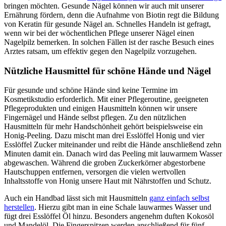
bringen möchten. Gesunde Nägel können wir auch mit unserer
Ernährung fördern, denn die Aufnahme von Biotin regt die Bildung
von Keratin für gesunde Nägel an. Schnelles Handeln ist gefragt,
wenn wir bei der wöchentlichen Pflege unserer Nägel einen
Nagelpilz bemerken. In solchen Fällen ist der rasche Besuch eines
Arztes ratsam, um effektiv gegen den Nagelpilz vorzugehen.
Nützliche Hausmittel für schöne Hände und Nägel
Für gesunde und schöne Hände sind keine Termine im
Kosmetikstudio erforderlich. Mit einer Pflegeroutine, geeigneten
Pflegeprodukten und einigen Hausmitteln können wir unsere
Fingernägel und Hände selbst pflegen. Zu den nützlichen
Hausmitteln für mehr Handschönheit gehört beispielsweise ein
Honig-Peeling. Dazu mischt man drei Esslöffel Honig und vier
Esslöffel Zucker miteinander und reibt die Hände anschließend zehn
Minuten damit ein. Danach wird das Peeling mit lauwarmem Wasser
abgewaschen. Während die groben Zuckerkörner abgestorbene
Hautschuppen entfernen, versorgen die vielen wertvollen
Inhaltsstoffe von Honig unsere Haut mit Nährstoffen und Schutz.
Auch ein Handbad lässt sich mit Hausmitteln
ganz einfach selbst
herstellen
. Hierzu gibt man in eine Schale lauwarmes Wasser und
fügt drei Esslöffel Öl hinzu. Besonders angenehm duften Kokosöl
und Mandelöl. Die Fingerspitzen werden anschließend für fünf