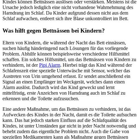
Kindes können Bettnässen auslösen oder verstärken. Meistens ist die
Ursache jedoch lediglich eine nicht vorhandene Wahrnehmung des
Harndrang im Schlaf. Da Kinder aufgrund dessen nicht aus dem
Schlaf aufwachen, entleert sich ihre Blase unkontrolliert im Bett.
Was hilft gegen Bettnässen bei Kindern?
Eltern von Kindern, die während der Nacht das Bett einnässen,
suchen häufig händeringend nach Lösungen für das vorliegende
Problem. Abhilfe können beispielsweise verschiedene Hilfsmittel
schaffen. Ein solches Hilfsmittel, um das Bettnässen von Kindern zu
verhindern, ist der
Pipi Alarm
. Hierbei trägt das Kind während der
Schlafenszeit eine spezielle Unterwäsche mit Sensor, welcher das
Austreten von Urin umgehend erfasst. Er sendet anschließend ein
Signal an einen Empfänger im Weckgerät, welches dann einen
Alarm auslöst. Dadurch wird das Kind geweckt und lernt
mittelfristig, erste Anzeichen von Harndrang auch im Schlaf zu
erkennen und die Toilette aufzusuchen.
Eine andere Maßnahme, um das Bettnässen zu verhindern, ist das
Aufwecken des Kindes in der Nacht, damit es die Toilette aufsuchen
kann. Das hat jedoch starken Einfluss auf die Schlafqualität des
Kindes, ist unter Umständen gar nicht in jeder Nacht notwendig und
behebt zudem das eigentliche Problem nicht. Auch die Gabe von
speziellen Medikamenten kann als Maßnahme gegen Bettnässen