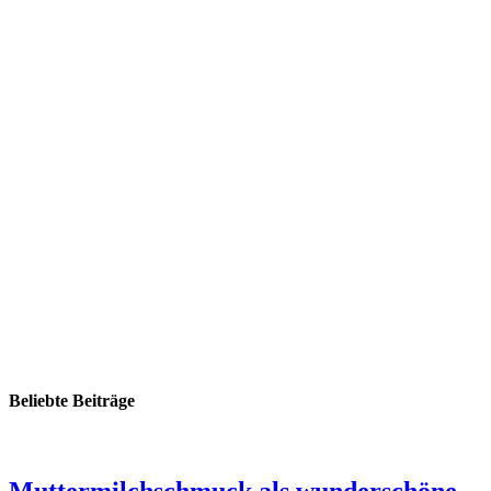
Beliebte Beiträge
Muttermilchschmuck als wunderschöne