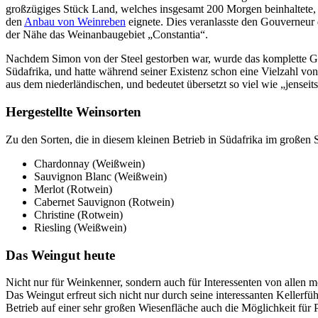
großzügiges Stück Land, welches insgesamt 200 Morgen beinhaltete, un
den
Anbau von Weinreben
eignete. Dies veranlasste den Gouverneur
der Nähe das Weinanbaugebiet „Constantia“.
Nachdem Simon von der Steel gestorben war, wurde das komplette Gebi
Südafrika, und hatte während seiner Existenz schon eine Vielzahl v
aus dem niederländischen, und bedeutet übersetzt so viel wie „jenseit
Hergestellte Weinsorten
Zu den Sorten, die in diesem kleinen Betrieb in Südafrika im großen S
Chardonnay (Weißwein)
Sauvignon Blanc (Weißwein)
Merlot (Rotwein)
Cabernet Sauvignon (Rotwein)
Christine (Rotwein)
Riesling (Weißwein)
Das Weingut heute
Nicht nur für Weinkenner, sondern auch für Interessenten von allen 
Das Weingut erfreut sich nicht nur durch seine interessanten Keller
Betrieb auf einer sehr großen Wiesenfläche auch die Möglichkeit für 