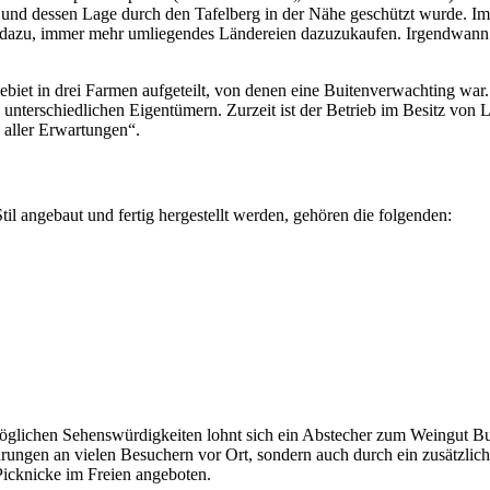
d dessen Lage durch den Tafelberg in der Nähe geschützt wurde. Im Lauf
 dazu, immer mehr umliegendes Ländereien dazuzukaufen. Irgendwann 
et in drei Farmen aufgeteilt, von denen eine Buitenverwachting war. H
on unterschiedlichen Eigentümern. Zurzeit ist der Betrieb im Besitz 
s aller Erwartungen“.
til angebaut und fertig hergestellt werden, gehören die folgenden:
möglichen Sehenswürdigkeiten lohnt sich ein Abstecher zum Weingut Bui
führungen an vielen Besuchern vor Ort, sondern auch durch ein zusätzl
Picknicke im Freien angeboten.