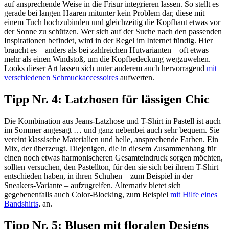
auf ansprechende Weise in die Frisur integrieren lassen. So stellt es
gerade bei langen Haaren mitunter kein Problem dar, diese mit
einem Tuch hochzubinden und gleichzeitig die Kopfhaut etwas vor
der Sonne zu schützen. Wer sich auf der Suche nach den passenden
Inspirationen befindet, wird in der Regel im Internet fündig. Hier
braucht es – anders als bei zahlreichen Hutvarianten – oft etwas
mehr als einen Windstoß, um die Kopfbedeckung wegzuwehen.
Looks dieser Art lassen sich unter anderem auch hervorragend
mit
verschiedenen
Schmuckaccessoires
aufwerten.
Tipp Nr. 4: Latzhosen für lässigen Chic
Die Kombination aus Jeans-Latzhose und T-Shirt in Pastell ist auch
im Sommer angesagt … und ganz nebenbei auch sehr bequem. Sie
vereint klassische Materialien und helle, ansprechende Farben. Ein
Mix, der überzeugt. Diejenigen, die in diesem Zusammenhang für
einen noch etwas harmonischeren Gesamteindruck sorgen möchten,
sollten versuchen, den Pastellton, für den sie sich bei ihrem T-Shirt
entschieden haben, in ihren Schuhen – zum Beispiel in der
Sneakers-Variante – aufzugreifen. Alternativ bietet sich
gegebenenfalls auch Color-Blocking, zum Beispiel
mit Hilfe eines
Bandshirts
, an.
Tipp Nr. 5: Blusen mit floralen Designs