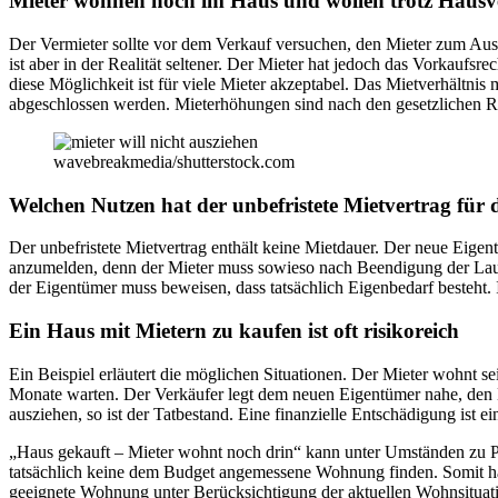
Mieter wohnen noch im Haus und wollen trotz Hausve
Der Vermieter sollte vor dem Verkauf versuchen, den Mieter zum Aus
ist aber in der Realität seltener. Der Mieter hat jedoch das Vorkauf
diese Möglichkeit ist für viele Mieter akzeptabel. Das Mietverhältni
abgeschlossen werden. Mieterhöhungen sind nach den gesetzlichen Ric
wavebreakmedia/shutterstock.com
Welchen Nutzen hat der unbefristete Mietvertrag für 
Der unbefristete Mietvertrag enthält keine Mietdauer. Der neue Eigen
anzumelden, denn der Mieter muss sowieso nach Beendigung der Laufz
der Eigentümer muss beweisen, dass tatsächlich Eigenbedarf besteht. I
Ein Haus mit Mietern zu kaufen ist oft risikoreich
Ein Beispiel erläutert die möglichen Situationen. Der Mieter wohnt s
Monate warten. Der Verkäufer legt dem neuen Eigentümer nahe, den M
ausziehen, so ist der Tatbestand. Eine finanzielle Entschädigung ist 
„Haus gekauft – Mieter wohnt noch drin“ kann unter Umständen zu P
tatsächlich keine dem Budget angemessene Wohnung finden. Somit hat
geeignete Wohnung unter Berücksichtigung der aktuellen Wohnsituatio