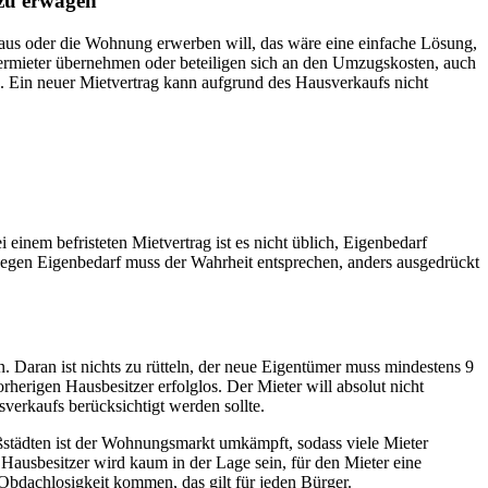
 zu erwägen
Haus oder die Wohnung erwerben will, das wäre eine einfache Lösung,
 Vermieter übernehmen oder beteiligen sich an den Umzugskosten, auch
en. Ein neuer Mietvertrag kann aufgrund des Hausverkaufs nicht
einem befristeten Mietvertrag ist es nicht üblich, Eigenbedarf
wegen Eigenbedarf muss der Wahrheit entsprechen, anders ausgedrückt
. Daran ist nichts zu rütteln, der neue Eigentümer muss mindestens 9
rigen Hausbesitzer erfolglos. Der Mieter will absolut nicht
sverkaufs berücksichtigt werden sollte.
städten ist der Wohnungsmarkt umkämpft, sodass viele Mieter
ausbesitzer wird kaum in der Lage sein, für den Mieter eine
Obdachlosigkeit kommen, das gilt für jeden Bürger.