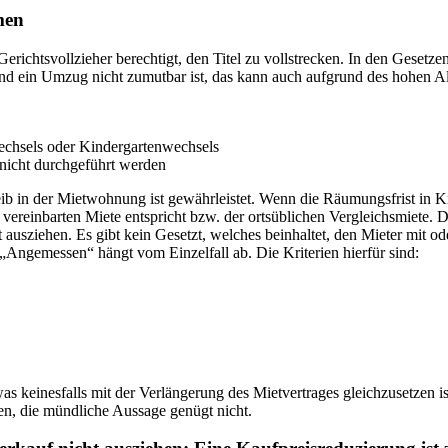
men
richtsvollzieher berechtigt, den Titel zu vollstrecken. In den Gesetzen 
und ein Umzug nicht zumutbar ist, das kann auch aufgrund des hohen Al
echsels oder Kindergartenwechsels
icht durchgeführt werden
 in der Mietwohnung ist gewährleistet. Wenn die Räumungsfrist in Kraf
vereinbarten Miete entspricht bzw. der ortsüblichen Vergleichsmiete. D
ausziehen. Es gibt kein Gesetzt, welches beinhaltet, den Mieter mit od
Angemessen“ hängt vom Einzelfall ab. Die Kriterien hierfür sind:
 keinesfalls mit der Verlängerung des Mietvertrages gleichzusetzen ist.
n, die mündliche Aussage genügt nicht.