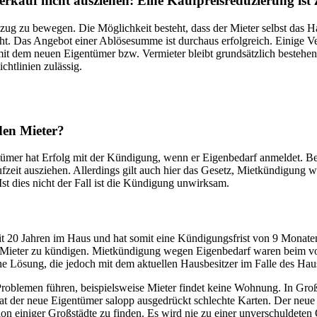
rkauf nicht ausziehen: Eine Kaufpreisreduzierung ist
zug zu bewegen. Die Möglichkeit besteht, dass der Mieter selbst das 
srecht. Das Angebot einer Ablösesumme ist durchaus erfolgreich. Einige
s mit dem neuen Eigentümer bzw. Vermieter bleibt grundsätzlich besteh
htlinien zulässig.
den Mieter?
tümer hat Erfolg mit der Kündigung, wenn er Eigenbedarf anmeldet. Bei 
eit ausziehen. Allerdings gilt auch hier das Gesetz, Mietkündigung 
st dies nicht der Fall ist die Kündigung unwirksam.
eit 20 Jahren im Haus und hat somit eine Kündigungsfrist von 9 Monaten
ieter zu kündigen. Mietkündigung wegen Eigenbedarf waren beim vorhe
eine Lösung, die jedoch mit dem aktuellen Hausbesitzer im Falle des Hau
roblemen führen, beispielsweise Mieter findet keine Wohnung. In Groß
 der neue Eigentümer salopp ausgedrückt schlechte Karten. Der neue H
n einiger Großstädte zu finden. Es wird nie zu einer unverschuldeten 