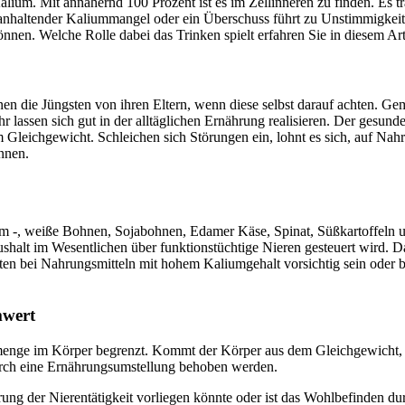
alium. Mit annähernd 100 Prozent ist es im Zellinneren zu finden. Es tr
haltender Kaliummangel oder ein Überschuss führt zu Unstimmigkeiten
n. Welche Rolle dabei das Trinken spielt erfahren Sie in diesem Art
en die Jüngsten von ihren Eltern, wenn diese selbst darauf achten. Ge
r lassen sich gut in der alltäglichen Ernährung realisieren. Der gesun
im Gleichgewicht. Schleichen sich Störungen ein, lohnt es sich, auf 
nnen.
 -, weiße Bohnen, Sojabohnen, Edamer Käse, Spinat, Süßkartoffeln und
aushalt im Wesentlichen über funktionstüchtige Nieren gesteuert wird.
ten bei Nahrungsmitteln mit hohem Kaliumgehalt vorsichtig sein oder b
mwert
enge im Körper begrenzt. Kommt der Körper aus dem Gleichgewicht, h
rch eine Ernährungsumstellung behoben werden.
rung der Nierentätigkeit vorliegen könnte oder ist das Wohlbefinden du