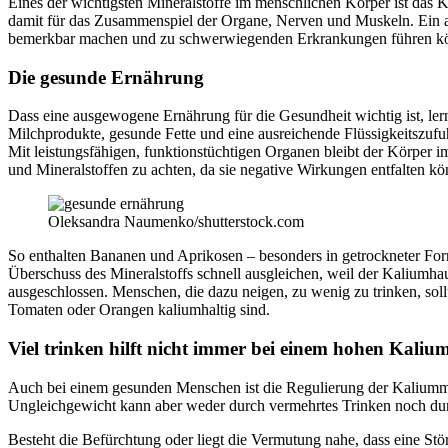
Eines der wichtigsten Mineralstoffe im menschlichen Körper ist das K
damit für das Zusammenspiel der Organe, Nerven und Muskeln. Ein an
bemerkbar machen und zu schwerwiegenden Erkrankungen führen könne
Die gesunde Ernährung
Dass eine ausgewogene Ernährung für die Gesundheit wichtig ist, lern
Milchprodukte, gesunde Fette und eine ausreichende Flüssigkeitszufuh
Mit leistungsfähigen, funktionstüchtigen Organen bleibt der Körper 
und Mineralstoffen zu achten, da sie negative Wirkungen entfalten kö
Oleksandra Naumenko/shutterstock.com
So enthalten Bananen und Aprikosen – besonders in getrockneter Form
Überschuss des Mineralstoffs schnell ausgleichen, weil der Kaliumh
ausgeschlossen. Menschen, die dazu neigen, zu wenig zu trinken, soll
Tomaten oder Orangen kaliumhaltig sind.
Viel trinken hilft nicht immer bei einem hohen Kaliu
Auch bei einem gesunden Menschen ist die Regulierung der Kaliumm
Ungleichgewicht kann aber weder durch vermehrtes Trinken noch du
Besteht die Befürchtung oder liegt die Vermutung nahe, dass eine Stö