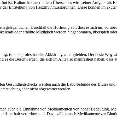
önt ist. Kalium in dauerhaftem Überschuss wird seiner Aufgabe als Elek
hr der Entstehung von Herzrhythmusstörungen. Diese können im akuten 
em gelegentlichen Durchfall die Hoffnung auf, dass es sich um vorüber
skelkraft oder erhöhte Müdigkeit werden hingenommen, überspielt ode
inung, ist eine professionelle Abklärung zu empfehlen. Der beste Weg 
nd es die Beschwerden, die sich im Alltag so manifestiert haben, dass a
en Gesundheitschecks werden auch die Laborbefunde des Blutes und d
untersuchung aber nicht abgewartet werden.
erden auch die Einnahme von Medikamenten von hoher Bedeutung. Ma
nd dauerhaft verordnet sind. Dazu zählen auch Medikamente zur Blut