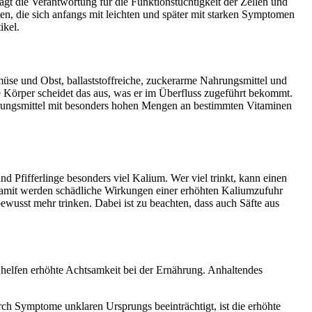
ägt die Verantwortung für die Funktionstüchtigkeit der Zellen und
, die sich anfangs mit leichten und später mit starken Symptomen
ikel.
müse und Obst, ballaststoffreiche, zuckerarme Nahrungsmittel und
de Körper scheidet das aus, was er im Überfluss zugeführt bekommt.
Nahrungsmittel mit besonders hohen Mengen an bestimmten Vitaminen
 Pfifferlinge besonders viel Kalium. Wer viel trinkt, kann einen
 Damit werden schädliche Wirkungen einer erhöhten Kaliumzufuhr
ewusst mehr trinken. Dabei ist zu beachten, dass auch Säfte aus
elfen erhöhte Achtsamkeit bei der Ernährung. Anhaltendes
rch Symptome unklaren Ursprungs beeinträchtigt, ist die erhöhte