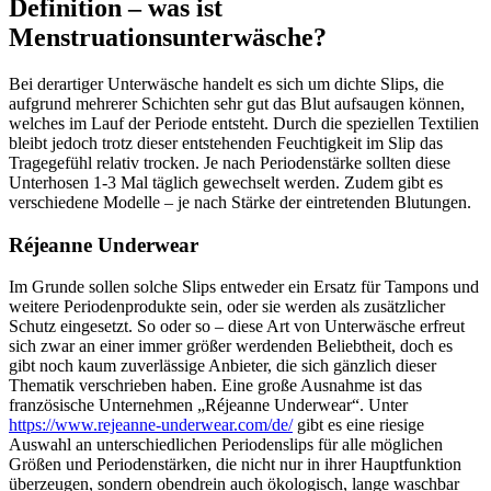
Definition – was ist
Menstruationsunterwäsche?
Bei derartiger Unterwäsche handelt es sich um dichte Slips, die
aufgrund mehrerer Schichten sehr gut das Blut aufsaugen können,
welches im Lauf der Periode entsteht. Durch die speziellen Textilien
bleibt jedoch trotz dieser entstehenden Feuchtigkeit im Slip das
Tragegefühl relativ trocken. Je nach Periodenstärke sollten diese
Unterhosen 1-3 Mal täglich gewechselt werden. Zudem gibt es
verschiedene Modelle – je nach Stärke der eintretenden Blutungen.
Réjeanne Underwear
Im Grunde sollen solche Slips entweder ein Ersatz für Tampons und
weitere Periodenprodukte sein, oder sie werden als zusätzlicher
Schutz eingesetzt. So oder so – diese Art von Unterwäsche erfreut
sich zwar an einer immer größer werdenden Beliebtheit, doch es
gibt noch kaum zuverlässige Anbieter, die sich gänzlich dieser
Thematik verschrieben haben. Eine große Ausnahme ist das
französische Unternehmen „Réjeanne Underwear“. Unter
https://www.rejeanne-underwear.com/de/
gibt es eine riesige
Auswahl an unterschiedlichen Periodenslips für alle möglichen
Größen und Periodenstärken, die nicht nur in ihrer Hauptfunktion
überzeugen, sondern obendrein auch ökologisch, lange waschbar