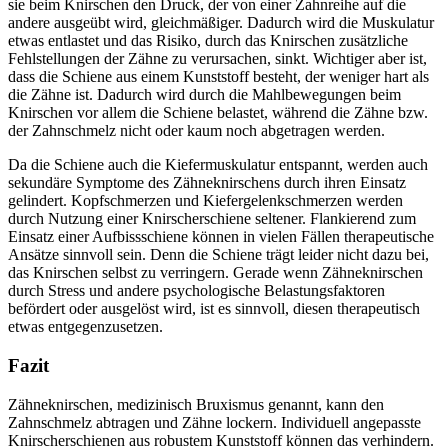
sie beim Knirschen den Druck, der von einer Zahnreihe auf die
andere ausgeübt wird, gleichmäßiger. Dadurch wird die Muskulatur
etwas entlastet und das Risiko, durch das Knirschen zusätzliche
Fehlstellungen der Zähne zu verursachen, sinkt. Wichtiger aber ist,
dass die Schiene aus einem Kunststoff besteht, der weniger hart als
die Zähne ist. Dadurch wird durch die Mahlbewegungen beim
Knirschen vor allem die Schiene belastet, während die Zähne bzw.
der Zahnschmelz nicht oder kaum noch abgetragen werden.
Da die Schiene auch die Kiefermuskulatur entspannt, werden auch
sekundäre Symptome des Zähneknirschens durch ihren Einsatz
gelindert. Kopfschmerzen und Kiefergelenkschmerzen werden
durch Nutzung einer Knirscherschiene seltener. Flankierend zum
Einsatz einer Aufbissschiene können in vielen Fällen therapeutische
Ansätze sinnvoll sein. Denn die Schiene trägt leider nicht dazu bei,
das Knirschen selbst zu verringern. Gerade wenn Zähneknirschen
durch Stress und andere psychologische Belastungsfaktoren
befördert oder ausgelöst wird, ist es sinnvoll, diesen therapeutisch
etwas entgegenzusetzen.
Fazit
Zähneknirschen, medizinisch Bruxismus genannt, kann den
Zahnschmelz abtragen und Zähne lockern. Individuell angepasste
Knirscherschienen aus robustem Kunststoff können das verhindern.