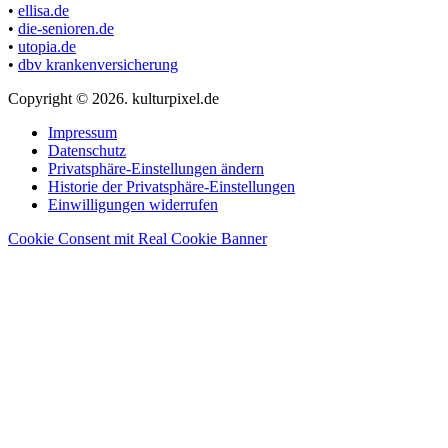
•
ellisa.de
•
die-senioren.de
•
utopia.de
•
dbv krankenversicherung
Copyright © 2026. kulturpixel.de
Impressum
Datenschutz
Privatsphäre-Einstellungen ändern
Historie der Privatsphäre-Einstellungen
Einwilligungen widerrufen
Cookie Consent mit Real Cookie Banner