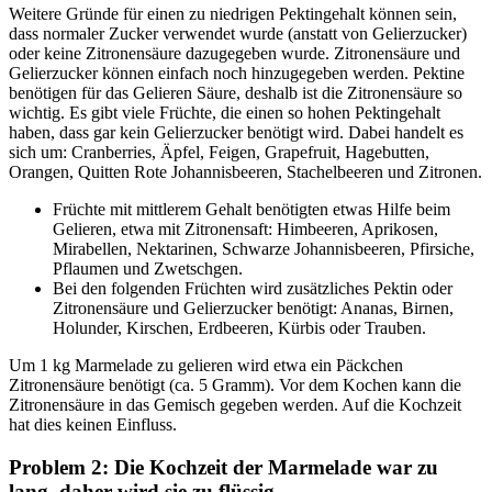
Weitere Gründe für einen zu niedrigen Pektingehalt können sein,
dass normaler Zucker verwendet wurde (anstatt von Gelierzucker)
oder keine Zitronensäure dazugegeben wurde. Zitronensäure und
Gelierzucker können einfach noch hinzugegeben werden. Pektine
benötigen für das Gelieren Säure, deshalb ist die Zitronensäure so
wichtig. Es gibt viele Früchte, die einen so hohen Pektingehalt
haben, dass gar kein Gelierzucker benötigt wird. Dabei handelt es
sich um: Cranberries, Äpfel, Feigen, Grapefruit, Hagebutten,
Orangen, Quitten Rote Johannisbeeren, Stachelbeeren und Zitronen.
Früchte mit mittlerem Gehalt benötigten etwas Hilfe beim
Gelieren, etwa mit Zitronensaft: Himbeeren, Aprikosen,
Mirabellen, Nektarinen, Schwarze Johannisbeeren, Pfirsiche,
Pflaumen und Zwetschgen.
Bei den folgenden Früchten wird zusätzliches Pektin oder
Zitronensäure und Gelierzucker benötigt: Ananas, Birnen,
Holunder, Kirschen, Erdbeeren, Kürbis oder Trauben.
Um 1 kg Marmelade zu gelieren wird etwa ein Päckchen
Zitronensäure benötigt (ca. 5 Gramm). Vor dem Kochen kann die
Zitronensäure in das Gemisch gegeben werden. Auf die Kochzeit
hat dies keinen Einfluss.
Problem 2: Die Kochzeit der Marmelade war zu
lang, daher wird sie zu flüssig