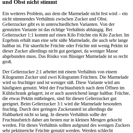
und Obst nicht stimmt
Ein weiteres Problem, aus dem die Marmelade nicht fest wird – ein
nicht stimmendes Verhältnis zwischen Zucker und Obst.
Gelierzucker gibt es in unterschiedlichen Varianten. Von der
genutzten Variante ist das richtige Verhältnis abhängig. Bei
Gelierzucker 1:1 kommt auf einen Kilo Früchte ein Kilo Zucker. Im
Ergebnis erhält man eine sehr süße Marmelade, die auch sehr lange
haltbar ist. Für säuerliche Früchte oder Früchte mit wenig Pektin ist
dieser Zucker allerdings nicht gut geeignet, da weniger Masse
abgebunden muss. Das Risiko von flüssiger Marmelade ist so recht
groß.
Der Gelierzucker 2:1 arbeitet mit einem Verhältnis von einem
Kilogramm Zucker und zwei Kilogramm Früchten. Die Marmelade
wird so fruchtiger und ist weniger süß. Diese Variante wird am
häufigsten genutzt. Wird der Fruchtaufstrich nach dem Öffnen im
Kühlschrank gelagert, ist er auch ausreichend lange haltbar. Früchte,
die etwas Pektin mitbringen, sind für diesen Gelierzucker gut
geeignet. Beim Gelierzucker 3:1 wird die Marmelade besonders
fruchtig. Durch den geringen Zuckeranteil ist allerdings die
Haltbarkeit nicht so lang. In diesem Verhältnis sollte der
Fruchtaufstrich daher am besten nur in kleinen Mengen gekocht
werden. Für dieses Verhältnis sollten aufgrund des wenigen Zuckers
sehr pektinreiche Früchte genutzt werden. Werden schlecht