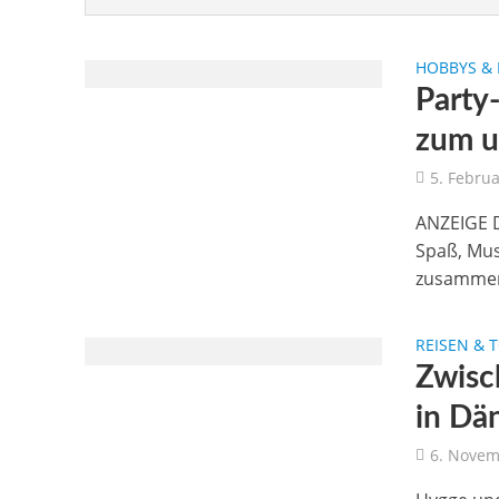
HOBBYS & 
Party-
zum u
5. Febru
ANZEIGE D
Spaß, Mus
zusamme
REISEN & 
Zwisc
in Dä
6. Novem