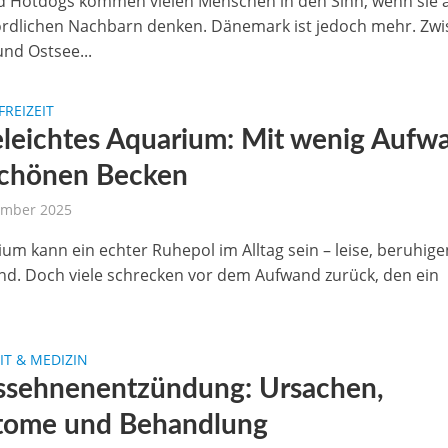
 Hotdogs kommen vielen Menschen in den Sinn, wenn sie 
rdlichen Nachbarn denken. Dänemark ist jedoch mehr. Zw
nd Ostsee...
FREIZEIT
eleichtes Aquarium: Mit wenig Aufw
chönen Becken
ember 2025
ium kann ein echter Ruhepol im Alltag sein – leise, beruhige
end. Doch viele schrecken vor dem Aufwand zurück, den ein
T & MEDIZIN
ssehnenentzündung: Ursachen,
ome und Behandlung