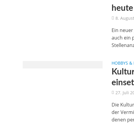
heute
8. Augus
Ein neuer 
auch ein 
Stellenanz
HOBBYS & 
Kultur
einse
27. Juli 
Die Kultu
der Vermi
denen per