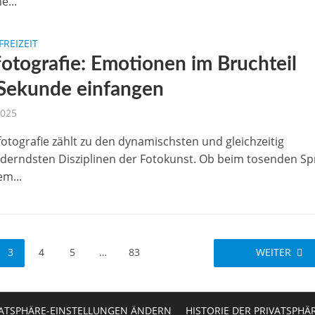
e...
FREIZEIT
fotografie: Emotionen im Bruchteil
 Sekunde einfangen
2025
fotografie zählt zu den dynamischsten und gleichzeitig
derndsten Disziplinen der Fotokunst. Ob beim tosenden Sp
em...
3
4
5
…
83
WEITER
VATSPHÄRE-EINSTELLUNGEN ÄNDERN
HISTORIE DER PRIVATSPHÄ