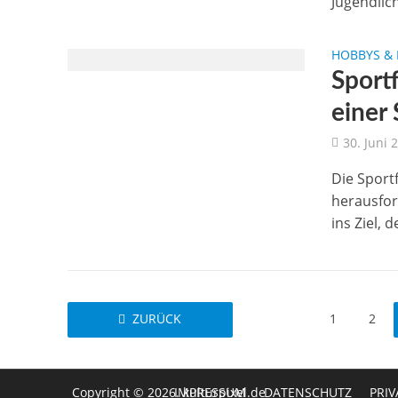
Jugendlich
HOBBYS & 
Sport
einer
30. Juni 
Die Sport
herausfor
ins Ziel, d
ZURÜCK
1
2
Copyright © 2026. kulturpixel.de
IMPRESSUM
DATENSCHUTZ
PRI