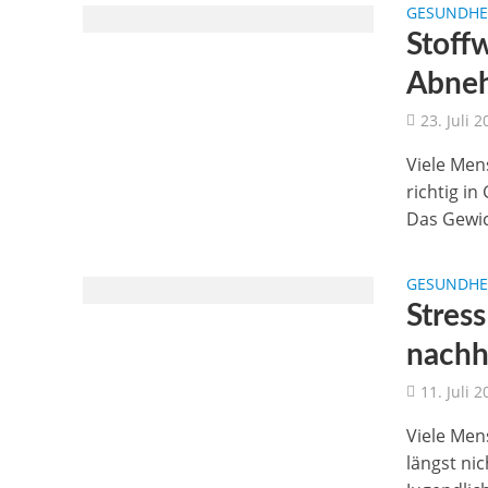
GESUNDHEI
Stoff
Abne
23. Juli 
Viele Men
richtig i
Das Gewic
GESUNDHEI
Stress
nachh
11. Juli 
Viele Men
längst ni