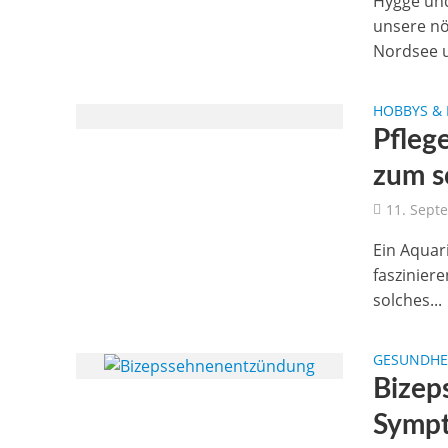
Hygge und
unsere nö
Nordsee u
HOBBYS & 
Pfleg
zum s
11. Sept
Ein Aquar
faszinier
solches...
GESUNDHEI
Bizep
Sympt