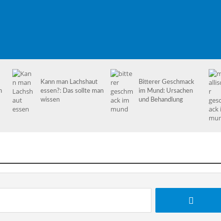
Kann man Lachshaut
Bitterer Geschmack
n
essen?: Das sollte man
im Mund: Ursachen
wissen
und Behandlung