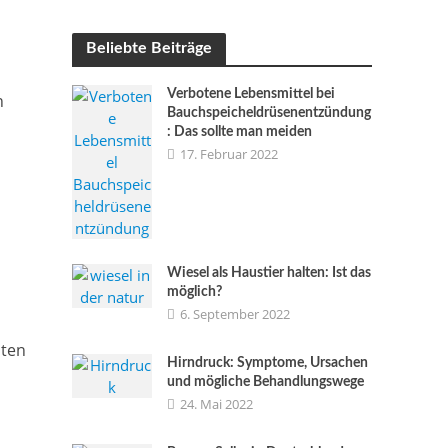
Beliebte Beiträge
Verbotene Lebensmittel bei
n
Bauchspeicheldrüsenentzündung
: Das sollte man meiden
17. Februar 2022
Wiesel als Haustier halten: Ist das
möglich?
6. September 2022
iten
Hirndruck: Symptome, Ursachen
und mögliche Behandlungswege
24. Mai 2022