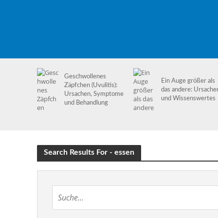
Geschwollenes
Ein Auge größer als
Zäpfchen (Uvulitis):
das andere: Ursache
Ursachen, Symptome
und Wissenswertes
und Behandlung
Search Results For - essen