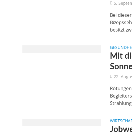
5. Septe
Bei diese
Bizepsseh
besitzt zwe
GESUNDHEI
Mit di
Sonne
22. Augu
Rötungen,
Begleiter
Strahlung 
WIRTSCHAF
Jobwec