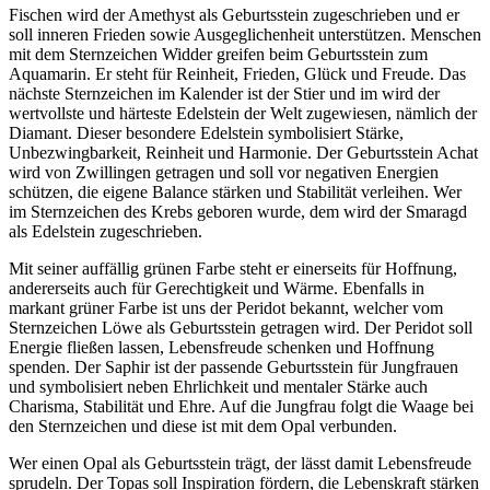
Fischen wird der Amethyst als Geburtsstein zugeschrieben und er
soll inneren Frieden sowie Ausgeglichenheit unterstützen. Menschen
mit dem Sternzeichen Widder greifen beim Geburtsstein zum
Aquamarin. Er steht für Reinheit, Frieden, Glück und Freude. Das
nächste Sternzeichen im Kalender ist der Stier und im wird der
wertvollste und härteste Edelstein der Welt zugewiesen, nämlich der
Diamant. Dieser besondere Edelstein symbolisiert Stärke,
Unbezwingbarkeit, Reinheit und Harmonie. Der Geburtsstein Achat
wird von Zwillingen getragen und soll vor negativen Energien
schützen, die eigene Balance stärken und Stabilität verleihen. Wer
im Sternzeichen des Krebs geboren wurde, dem wird der Smaragd
als Edelstein zugeschrieben.
Mit seiner auffällig grünen Farbe steht er einerseits für Hoffnung,
andererseits auch für Gerechtigkeit und Wärme. Ebenfalls in
markant grüner Farbe ist uns der Peridot bekannt, welcher vom
Sternzeichen Löwe als Geburtsstein getragen wird. Der Peridot soll
Energie fließen lassen, Lebensfreude schenken und Hoffnung
spenden. Der Saphir ist der passende Geburtsstein für Jungfrauen
und symbolisiert neben Ehrlichkeit und mentaler Stärke auch
Charisma, Stabilität und Ehre. Auf die Jungfrau folgt die Waage bei
den Sternzeichen und diese ist mit dem Opal verbunden.
Wer einen Opal als Geburtsstein trägt, der lässt damit Lebensfreude
sprudeln. Der Topas soll Inspiration fördern, die Lebenskraft stärken