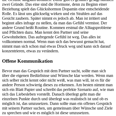
zwei Gründe. Das eine sind die Hormone, denn zu Beginn einer
Beziehung spielt das Glückshormon Dopamin eine entscheidende
Rolle. Es lässt uns glückselig wirken und ein Strahlen auf das
Gesicht zaubern. Später nimmt es jedoch ab. Man ist irritiert und
beginnt alles infrage zu stellen, da man das Gefühl vermisst. Der
andere Grund heißt Routine. Kommen erstmal die Alltagsprobleme
und Pflichten dazu. Man kennt den Partner und seine
Gewohnheiten. Das aufregende Gefühl ist weg. Das alles ist
vollkommen normal. Wenn man sich das bewusst gemacht hat,
nimmt man sich schon mal etwas Druck weg und kann sich darauf
konzentrieren, etwas zu verändern.
Offene Kommunikation
Bevor man das Gespräch mit dem Partner sucht, sollte man sich
über die eigenen Bedürfnisse und Wünsche klar werden. Wenn man
sich selber nicht kennt oder nicht weiß, was man will, ist es für die
andere Person schwierig dieses zu erkennen. Am besten nimmt man
sich ein Blatt Papier und schreibt das perfekte Szenario auf, wie man
sich das Liebesleben vorstellt. Danach überlegt geht man die
einzelnen Punkte durch und überlegt was realistisch ist und ob es
möglich ist, das umzusetzen. Dann sollte man ein offenes Gespräch
mit seinem Partner suchen, um gemeinsam über Wünsche und Ziele
zu sprechen und wie es möglich ist diese umzusetzen.