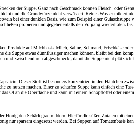
 zum Strecken der Suppe. Ganz nach Geschmack können Fleisch- oder G
n bleibt und die Grundwürze nicht verwässert. Reines Wasser mildert ni
otwein bei einer dunklen Basis, wie zum Beispiel einer Gulaschsuppe v
schließen probieren und gegebenenfalls den Vorgang wiederholen, bis d
en Produkte auf Milchbasis. Milch, Sahne, Schmand, Frischkäse oder d
die Suppe etwas dünnflüssiger machen können, bleibt bei den kompak
n und zwischendurch abgeschmeckt, damit die Suppe nicht plötzlich 
apsaicin. Dieser Stoff ist besonders konzentriert in den Häutchen zwisc
öche zu nutzen machen. Einer zu scharfen Suppe kann einfach eine Tas
das Öl an die Oberfläche und kann mit einem Schöpflöffel oder eine
der Honig den Schärfegrad mildern. Hierfür die süßen Zutaten mit eine
Honig nur sparsam eingesetzt werden. Bei Suppen auf Tomatenbasis kan