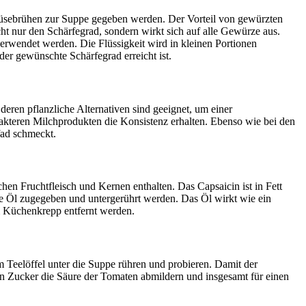
emüsebrühen zur Suppe gegeben werden. Der Vorteil von gewürzten
cht nur den Schärfegrad, sondern wirkt sich auf alle Gewürze aus.
erwendet werden. Die Flüssigkeit wird in kleinen Portionen
er gewünschte Schärfegrad erreicht ist.
eren pflanzliche Alternativen sind geeignet, um einer
teren Milchprodukten die Konsistenz erhalten. Ebenso wie bei den
fad schmeckt.
hen Fruchtfleisch und Kernen enthalten. Das Capsaicin ist in Fett
se Öl zugegeben und untergerührt werden. Das Öl wirkt wie ein
m Küchenkrepp entfernt werden.
m Teelöffel unter die Suppe rühren und probieren. Damit der
n Zucker die Säure der Tomaten abmildern und insgesamt für einen