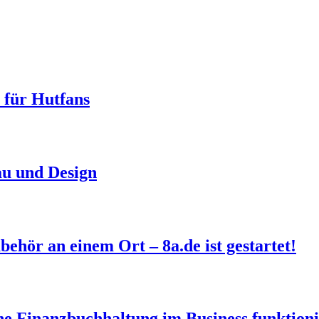
 für Hutfans
au und Design
hör an einem Ort – 8a.de ist gestartet!
 Finanzbuchhaltung im Business funktioni