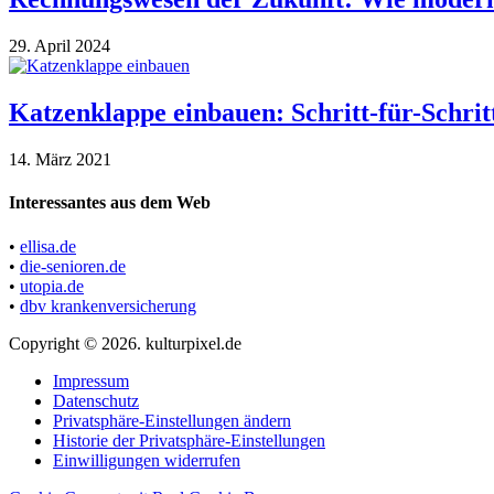
29. April 2024
Katzenklappe einbauen: Schritt-für-Schri
14. März 2021
Interessantes aus dem Web
•
ellisa.de
•
die-senioren.de
•
utopia.de
•
dbv krankenversicherung
Copyright © 2026. kulturpixel.de
Impressum
Datenschutz
Privatsphäre-Einstellungen ändern
Historie der Privatsphäre-Einstellungen
Einwilligungen widerrufen