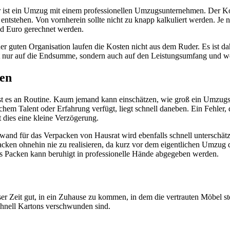
ler ist ein Umzug mit einem professionellen Umzugsunternehmen. Der Ko
 entstehen. Von vornherein sollte nicht zu knapp kalkuliert werden. 
nd Euro gerechnet werden.
ner guten Organisation laufen die Kosten nicht aus dem Ruder. Es ist d
t nur auf die Endsumme, sondern auch auf den Leistungsumfang und we
en
t es an Routine. Kaum jemand kann einschätzen, wie groß ein Umzugsw
m Talent oder Erfahrung verfügt, liegt schnell daneben. Ein Fehler, d
dies eine kleine Verzögerung.
nd für das Verpacken von Hausrat wird ebenfalls schnell unterschätzt.
cken ohnehin nie zu realisieren, da kurz vor dem eigentlichen Umzug d
as Packen kann beruhigt in professionelle Hände abgegeben werden.
eser Zeit gut, in ein Zuhause zu kommen, in dem die vertrauten Möbel 
chnell Kartons verschwunden sind.