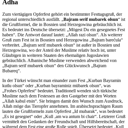
Adha
Zum viertägigen Opferfest gehört ein bestimmter Festtagsgruß, der
regional unterschiedlich ausfällt. „
Bajram serif mubarek olsun
“ ist
die Grußformel, die in Bosnien und Herzegowina gebräuchlich ist.
Es bedeutet ins Deutsche übersetzt: „Mögest Du ein gesegnetes Fest
haben“. Die Antwort darauf lautet: „Allah razi olsun“. Als weiterer
Gruß zum Fest ist in Bosnien und Herzegowina „Bajram barećula“
verbreitet. „Bajram serif mubarek olsun“ ist außer in Bosnien und
Herzegowina, wo der Anteil der Muslime relativ hoch ist, unter
Gläubigen in weiteren Staaten des ehemaligen Jugoslawien
gebräuchlich. Albanische Muslime verwenden abweichend von
„Bajram serif mubarek olsun“ den Glückwunsch „Bajram
Bubareq“.
In der Türkei wünscht man einander zum Fest „Kurban Bayramin
kutlu olsun“ oder „Kurban bayraminiz mübarek olsun“, was
„Frohes Opferfest“ bedeutet. Traditionell wenden sich türkische
Muslime nach dem Festessen an den Gastgeber mit den Worten
„Allah kabul etsin“. Sie bringen damit den Wunsch zum Ausdruck,
Allah möge das Tieropfer annehmen. Im arabischsprachigen Raum
lauten die Grußformeln zum Opferfest „Id mubarak“, was bedeutet
„Es ist gesegnet“ oder „Kull ‚am wa antum bi chair“. Letzterer Gruß
vermittelt den Gedanken der Freundschaft und Hilfsbereitschaft, der
während dem Fest eine große Rolle spielt. Übersetzt bedeutet „Kull