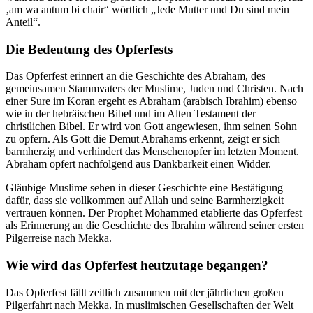
‚am wa antum bi chair“ wörtlich „Jede Mutter und Du sind mein
Anteil“.
Die Bedeutung des Opferfests
Das Opferfest erinnert an die Geschichte des Abraham, des
gemeinsamen Stammvaters der Muslime, Juden und Christen. Nach
einer Sure im Koran ergeht es Abraham (arabisch Ibrahim) ebenso
wie in der hebräischen Bibel und im Alten Testament der
christlichen Bibel. Er wird von Gott angewiesen, ihm seinen Sohn
zu opfern. Als Gott die Demut Abrahams erkennt, zeigt er sich
barmherzig und verhindert das Menschenopfer im letzten Moment.
Abraham opfert nachfolgend aus Dankbarkeit einen Widder.
Gläubige Muslime sehen in dieser Geschichte eine Bestätigung
dafür, dass sie vollkommen auf Allah und seine Barmherzigkeit
vertrauen können. Der Prophet Mohammed etablierte das Opferfest
als Erinnerung an die Geschichte des Ibrahim während seiner ersten
Pilgerreise nach Mekka.
Wie wird das Opferfest heutzutage begangen?
Das Opferfest fällt zeitlich zusammen mit der jährlichen großen
Pilgerfahrt nach Mekka. In muslimischen Gesellschaften der Welt